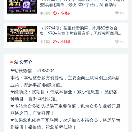
变得如此简单，最快 300 字/分，AI 自动润
色，说话秒变工整文字
中创网
9 小时前
9.9
（19764期）某宝付费购买，常用6G音效合
集！970+首宣传片背景音乐，无版权可商用大
气素材，分类清晰，高质量内容
中创网
9 小时前
9.9
站长简介
❤站长微信：5188004
本站：本站整合多方资源站，主要面向互联网创业类&副
业类，资源丰富 物超所值。
❤能助您：找项目 + 低成本创业 + 减少信息差 + 见识各
种项目 + 提升网创认知。
❤本站为众多团队提供了重要价值，也为众多创业者开启
网络之门，广受好评！
❤如果您也依存于互联网，欢迎加入本站会员，将尽早为
您提供丰盛价值。祝您前程似锦！