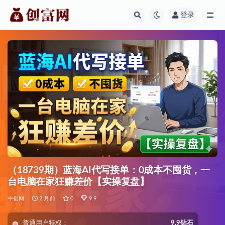
登录
全部
（18739期）蓝海AI代写接单：0成本不囤货，一
台电脑在家狂赚差价【实操复盘】
中创网
2 月前
0
9.9
普通用户特权：
9.9钻石