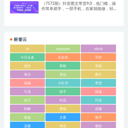
（7572期）抖音图文带货9.0，低门槛，操
作简单易学，一部手机，在家就能做，轻松
爆单
标签云
AI
deepseek
tiktok
今日头条
全自动
写作
创作
剪映
剪辑
单日
原创
图片
实操
小红书
带货
引流
快手
快速
技巧
抖店
抖音
拆解
挣钱
搭建
收益
文案
新手
流量
淘宝
爆款