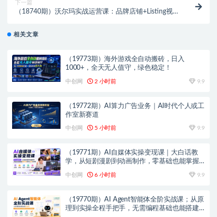
下一篇
（18740期）沃尔玛实战运营课：品牌店铺+Listing视觉
+SEO标签，从曝光到成交完整闭环
相关文章
（19773期）海外游戏全自动搬砖，日入
1000+，全天无人值守，绿色稳定！
中创网
2 小时前
9.9
（19772期）AI算力广告业务｜AI时代个人或工
作室新赛道
中创网
5 小时前
9.9
（19771期）AI自媒体实操变现课｜大白话教
学，从短剧漫剧到动画制作，零基础也能掌握
爆款内容创作与变现全流程
中创网
6 小时前
9.9
（19770期）AI Agent智能体全阶实战课；从原
理到实操全程手把手，无需编程基础也能搭建
自动运行的智能体