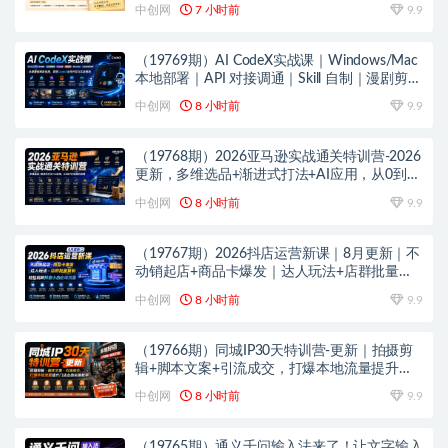
中创网
7 小时前
9.9
（19769期）AI CodeX实战课｜Windows/Mac
本地部署｜API 对接调通｜Skill 自制｜漫剧剪辑
｜网站 VR 项目｜AI项目落地全教程
中创网
8 小时前
9.9
（19768期）2026亚马逊实战通关特训营-2026
更新，多维选品+渐进式打法+AI应用，从0到1
打造盈利店铺
中创网
8 小时前
9.9
（19767期）2026抖店运营新课｜8月更新｜不
动销起店+商品卡爆发｜达人玩法+店群批量复
制｜轻松玩转抖音小店全域流量
中创网
8 小时前
9.9
（19766期）同城IP30天特训营-更新｜拍摄剪
辑+脚本文案+引流成交，打爆本地流量提升门
店业绩实操教学
中创网
8 小时前
9.9
（19765期）通义千问输入法来了！让文字输入