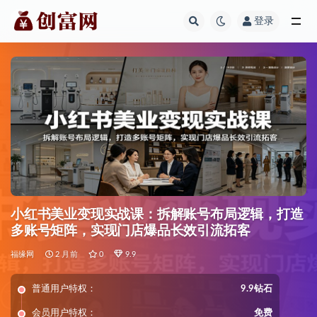
登录
全部
小红书美业变现实战课：拆解账号布局逻辑，打造
多账号矩阵，实现门店爆品长效引流拓客
福缘网
2 月前
0
9.9
普通用户特权：
9.9钻石
会员用户特权：
免费