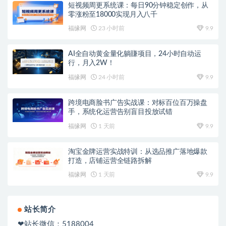
短视频周更系统课：每日90分钟稳定创作，从
零涨粉至18000实现月入八千
福缘网
23 小时前
9.9
AI全自动黄金量化躺賺项目，24小时自动运
行，月入2W！
福缘网
24 小时前
9.9
跨境电商脸书广告实战课：对标百位百万操盘
手，系统化运营告别盲目投放试错
福缘网
1 天前
9.9
淘宝金牌运营实战特训：从选品推广落地爆款
打造，店铺运营全链路拆解
福缘网
1 天前
9.9
站长简介
❤站长微信：5188004