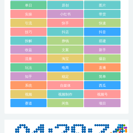
单日
原创
图片
实操
小红书
带货
引流
快手
快速
技巧
抖店
抖音
拆解
挣钱
搭建
收益
文案
新手
流量
淘宝
爆款
玩法
电商
直播
知乎
稳定
简单
系统
自媒体
西瓜
视频
视频制作
视频号
赛道
闲鱼
项目