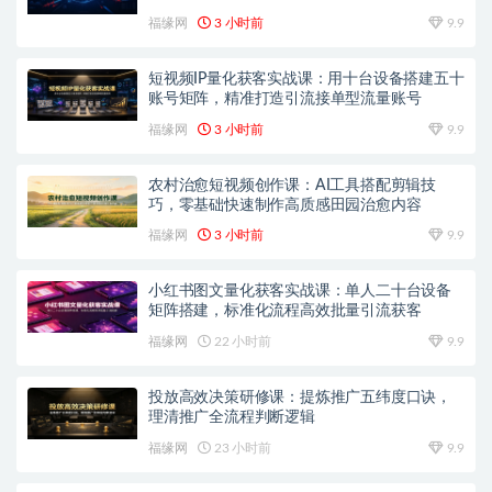
福缘网
3 小时前
9.9
短视频IP量化获客实战课：用十台设备搭建五十
账号矩阵，精准打造引流接单型流量账号
福缘网
3 小时前
9.9
农村治愈短视频创作课：AI工具搭配剪辑技
巧，零基础快速制作高质感田园治愈内容
福缘网
3 小时前
9.9
小红书图文量化获客实战课：单人二十台设备
矩阵搭建，标准化流程高效批量引流获客
福缘网
22 小时前
9.9
投放高效决策研修课：提炼推广五纬度口诀，
理清推广全流程判断逻辑
福缘网
23 小时前
9.9