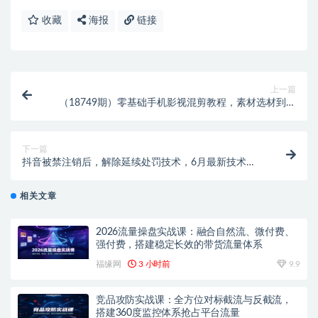
收藏
海报
链接
上一篇
（18749期）零基础手机影视混剪教程，素材选材到卡
点调色全拆解，小白跟着实操轻松制作爆款混剪短片
下一篇
抖音被禁注销后，解除延续处罚技术，6月最新技术，
效果自行测试
相关文章
2026流量操盘实战课：融合自然流、微付费、
强付费，搭建稳定长效的带货流量体系
福缘网
3 小时前
9.9
竞品攻防实战课：全方位对标截流与反截流，
搭建360度监控体系抢占平台流量