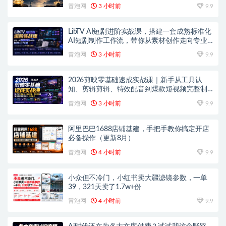
冒泡网
3 小时前
9.9
LibTV AI短剧进阶实战课，搭建一套成熟标准化
AI短剧制作工作流，带你从素材创作走向专业
镜头叙事
冒泡网
3 小时前
9.9
2026剪映零基础速成实战课｜新手从工具认
知、剪辑剪辑、特效配音到爆款短视频完整制
作一站式教学
冒泡网
3 小时前
9.9
阿里巴巴1688店铺基建，手把手教你搞定开店
必备操作（更新8月）
冒泡网
4 小时前
9.9
小众但不冷门，小红书卖大疆滤镜参数，一单
39，321天卖了1.7w+份
冒泡网
4 小时前
9.9