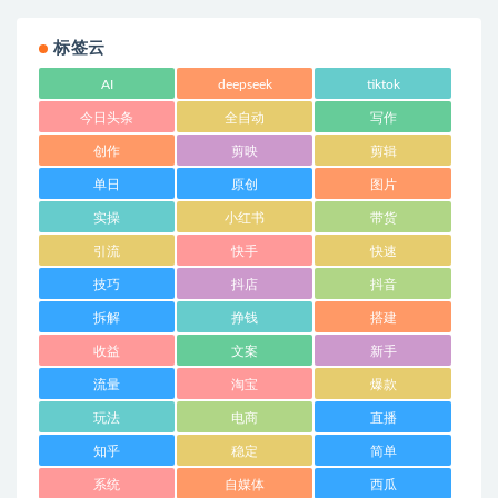
标签云
AI
deepseek
tiktok
今日头条
全自动
写作
创作
剪映
剪辑
单日
原创
图片
实操
小红书
带货
引流
快手
快速
技巧
抖店
抖音
拆解
挣钱
搭建
收益
文案
新手
流量
淘宝
爆款
玩法
电商
直播
知乎
稳定
简单
系统
自媒体
西瓜