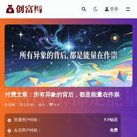
登录
全部
付费文章：所有异象的背后，都是能量在作祟
冒泡网
2 月前
0
9.9
普通用户特权：
9.9钻石
会员用户特权：
免费