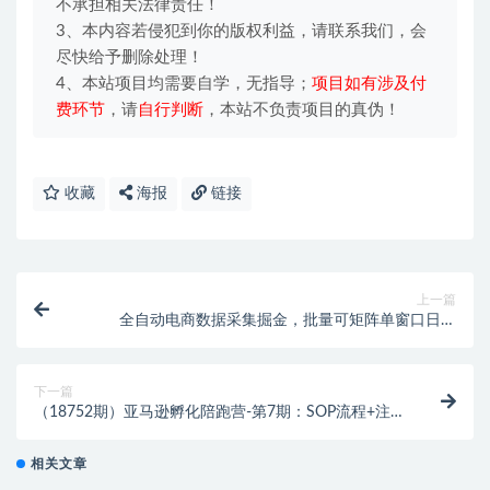
不承担相关法律责任！
3、本内容若侵犯到你的版权利益，请联系我们，会
尽快给予删除处理！
4、本站项目均需要自学，无指导；
项目如有涉及付
费环节
，请
自行判断
，本站不负责项目的真伪！
收藏
海报
链接
上一篇
全自动电商数据采集掘金，批量可矩阵单窗口日入
30+，无需云机一台电脑开干
下一篇
（18752期）亚马逊孵化陪跑营-第7期：SOP流程+注册
避坑+选品梳理+数据分析，千单店铺实战打法
相关文章