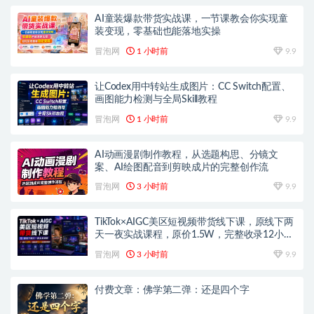
AI童装爆款带货实战课，一节课教会你实现童
装变现，零基础也能落地实操
冒泡网
1 小时前
9.9
让Codex用中转站生成图片：CC Switch配置、
画图能力检测与全局Skill教程
冒泡网
1 小时前
9.9
AI动画漫剧制作教程，从选题构思、分镜文
案、AI绘图配音到剪映成片的完整创作流
冒泡网
3 小时前
9.9
TikTok×AIGC美区短视频带货线下课，原线下两
天一夜实战课程，原价1.5W，完整收录12小时
高清授课视频
冒泡网
3 小时前
9.9
付费文章：佛学第二弹：还是四个字