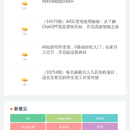
纯利润稳稳5000+
（14575期）AIGC变现使用秘籍：从了解
ChatGPT底层逻辑开始，开启高效智能之旅
AI短剧写作变现，0基础轻松入门，在家月
入过万，开启副业新路径
（10714期）每天躺着日入几百挂机项目，
适合宝爸宝妈学生党工作室对接
标签云
AI
deepseek
tiktok
今日头条
全自动
写作