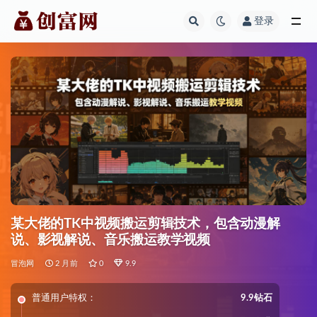
登录
全部
某大佬的TK中视频搬运剪辑技术，包含动漫解
说、影视解说、音乐搬运教学视频
冒泡网
2 月前
0
9.9
普通用户特权：
9.9钻石