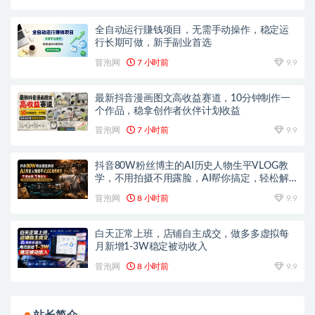
全自动运行賺钱项目，无需手动操作，稳定运
行长期可做，新手副业首选
冒泡网
7 小时前
9.9
最新抖音漫画图文高收益赛道，10分钟制作一
个作品，稳拿创作者伙伴计划收益
冒泡网
7 小时前
9.9
抖音80W粉丝博主的AI历史人物生平VLOG教
学，不用拍摄不用露脸，AI帮你搞定，轻松解
锁伙伴计划+精选收益
冒泡网
8 小时前
9.9
白天正常上班，店铺自主成交，做多多虚拟每
月新增1-3W稳定被动收入
冒泡网
8 小时前
9.9