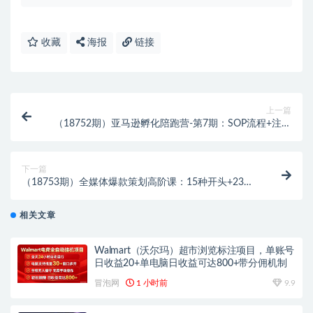
收藏
海报
链接
上一篇
（18752期）亚马逊孵化陪跑营-第7期：SOP流程+注册
避坑+选品梳理+数据分析，千单店铺实战打法
下一篇
（18753期）全媒体爆款策划高阶课：15种开头+23套
标题+6大工具，彻底解决不起量低转化
相关文章
Walmart（沃尔玛）超市浏览标注项目，单账号
日收益20+单电脑日收益可达800+带分佣机制
冒泡网
1 小时前
9.9