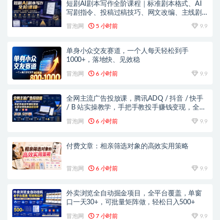
短剧AI剧本写作全阶课程｜标准剧本格式、AI
写剧指令、投稿过稿技巧、网文改编、主线剧
情把控、审稿避坑全套实操教学
冒泡网
5 小时前
9.9
单身小众交友赛道，一个人每天轻松到手
1000+，落地快、见效稳
冒泡网
6 小时前
9.9
全网主流广告投放课，腾讯ADQ / 抖音 / 快手
/ B 站实操教学，手把手教投手赚钱变现，全套
变现拆解稳定出单
冒泡网
6 小时前
9.9
付费文章：相亲筛选对象的高效实用策略
冒泡网
6 小时前
9.9
外卖浏览全自动掘金项目，全平台覆盖，单窗
口一天30+，可批量矩阵做，轻松日入500+
冒泡网
7 小时前
9.9