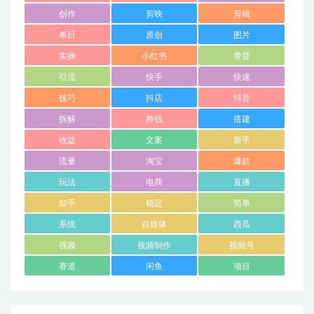
创作
剪映
剪辑
单日
原创
图片
实操
小红书
带货
引流
快手
快速
技巧
抖店
抖音
拆解
挣钱
搭建
收益
文案
新手
流量
淘宝
爆款
玩法
电商
直播
知乎
稳定
简单
系统
自媒体
西瓜
视频
视频制作
视频号
赛道
闲鱼
项目