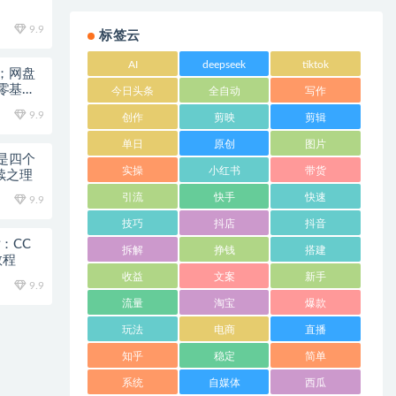
9.9
标签云
AI
deepseek
tiktok
；网盘
零基础
今日头条
全自动
写作
9.9
创作
剪映
剪辑
单日
原创
图片
是四个
实操
小红书
带货
续之理
引流
快手
快速
9.9
技巧
抖店
抖音
片：CC
拆解
挣钱
搭建
教程
收益
文案
新手
9.9
流量
淘宝
爆款
玩法
电商
直播
知乎
稳定
简单
系统
自媒体
西瓜