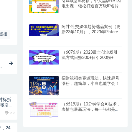
引爆ip流量秘籍，个人品牌+AI闪
电出课，轻松打造百万级IP名片
阿甘·社交媒体趋势选品案例（更
新23年10月），2023年Pinterest
链接
趋势数据分析
（6076期）2023最全创业粉引
流方式日赚300+日引200粉+
出
招财祝福类赛道玩法，快速起号
涨粉，超简单，小白也能学会！
对标拆
（6519期）10分钟学会Ai技术，
私域引流
表情包最新玩法，每一张都是原
9.9
创 无脑上传平台 日入300+
，24