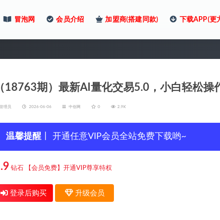
冒泡网
会员介绍
加盟商(搭建同款)
下载APP(更
（18763期）最新AI量化交易5.0，小白轻松操
管理员
2026-06-06
中创网
0
2.9K
温馨提醒
丨 开通任意VIP会员全站免费下载哟~
.9
钻石
【会员免费】开通VIP尊享特权
登录后购买
升级会员