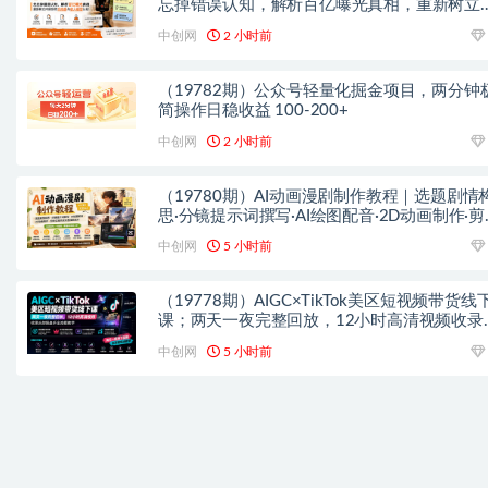
忘掉错误认知，解析百亿曝光真相，重新树立
容创作方向感与收入模型认知
中创网
2 小时前
（19782期）公众号轻量化掘金项目，两分钟
简操作日稳收益 100-200+
中创网
2 小时前
（19780期）AI动画漫剧制作教程｜选题剧情
思·分镜提示词撰写·AI绘图配音·2D动画制作·剪
实操完成完整漫剧成片
中创网
5 小时前
（19778期）AIGC×TikTok美区短视频带货线
课；两天一夜完整回放，12小时高清视频收录
部操盘手全流程教学
中创网
5 小时前