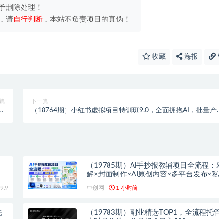
予删除处理！
，请
自行判断
，本站不负责项目的真伪！
收藏
海报
篇
下一篇
赚
（18764期）小红书虚拟项目特训班9.0，全面拥抱AI，批量产
0+
原创PPT货源，单品/单店纯利润几万到几十W
（19785期）AI手抄报教辅项目全流程：
解×封面制作×AI原创内容×多平台发布×
×网盘变现
9.9
中创网
1 小时前
先
（19783期）副业精选TOP1，全流程托管