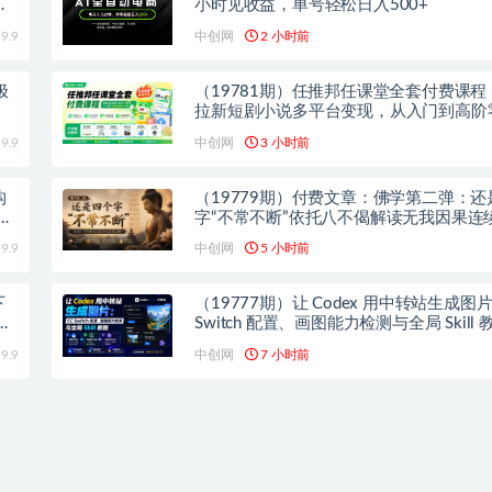
内
小时见收益，单号轻松日入500+
9.9
中创网
2 小时前
极
（19781期）任推邦任课堂全套付费课程
拉新短剧小说多平台变现，从入门到高阶
也能轻松上手实操
9.9
中创网
3 小时前
构
（19779期）付费文章：佛学第二弹：还
映
字“不常不断”依托八不偈解读无我因果连
9.9
中创网
5 小时前
下
（19777期）让 Codex 用中转站生成图
头
Switch 配置、画图能力检测与全局 Skill 
9.9
中创网
7 小时前