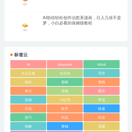
AI助你轻松创作治愈系漫画，日入几张不是
梦，小白必看的保姆级教程
标签云
AI
deepseek
tiktok
今日头条
全自动
写作
创作
剪映
剪辑
单日
原创
图片
实操
小红书
带货
引流
快手
快速
技巧
抖店
抖音
拆解
挣钱
搭建