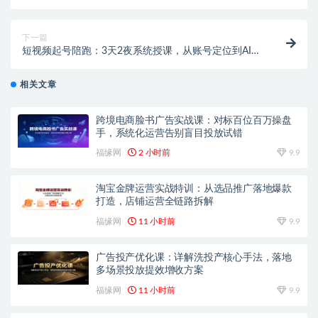
批量产出原创PPT货源，单品/单店纯利润几万到几十W
下一篇
短视频起号陪跑：3天2夜系统授课，从账号定位到AI成
片打通流量与变现全链路
相关文章
跨境电商脸书广告实战课：对标百位百万操盘
手，系统化运营告别盲目投放试错
福缘网
2 小时前
9.9
淘宝金牌运营实战特训：从选品推广落地爆款
打造，店铺运营全链路拆解
福缘网
11 小时前
9.9
广告投产优化课：详解洗投产核心手法，落地
多场景投放提效增收方案
福缘网
11 小时前
9.9