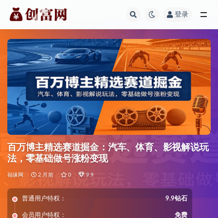
登录
全部
百万博主精选赛道掘金：汽车、体育、影视解说玩
法，零基础做号涨粉变现
福缘网
2 月前
0
9.9
普通用户特权：
9.9钻石
会员用户特权：
免费