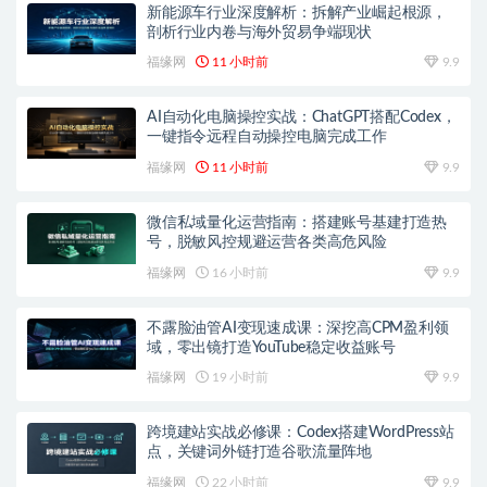
新能源车行业深度解析：拆解产业崛起根源，
剖析行业内卷与海外贸易争端现状
福缘网
11 小时前
9.9
AI自动化电脑操控实战：ChatGPT搭配Codex，
一键指令远程自动操控电脑完成工作
福缘网
11 小时前
9.9
微信私域量化运营指南：搭建账号基建打造热
号，脱敏风控规避运营各类高危风险
福缘网
16 小时前
9.9
不露脸油管AI变现速成课：深挖高CPM盈利领
域，零出镜打造YouTube稳定收益账号
福缘网
19 小时前
9.9
跨境建站实战必修课：Codex搭建WordPress站
点，关键词外链打造谷歌流量阵地
福缘网
22 小时前
9.9