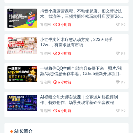
抖音小店运营课程，不动销起店、图文带货技
术、截流等，三频共振轻松玩转抖店(更新26年
08月)
冒泡网
5 小时前
9.9
小红书卖艺术疗愈活动方案，323天到手
12w+，有需求就有市场
冒泡网
5 小时前
9.9
一键将你QQ空间全部内容备份下来！照片/视
频/动态信息全存本地，Github最新开源项目
QzoneArchive
冒泡网
6 小时前
9.9
AI视频全能大师实战课｜全赛道AI短视频制
作、特效创作、场景变现零基础全套教程
冒泡网
6 小时前
9.9
站长简介