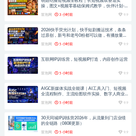
萌娃吃播短视频全教程｜长短视频双赛道实
操，图文+视频零基础保姆式教学，伙伴计划-
收徒-商单等多种变现方式
冒泡网
3 小时前
9.9
2026快手荧光计划，快手短剧搬运技术，条条
过原创，新号和老号0粉都可以做，有播放量就
能賺到钱
冒泡网
5 小时前
9.9
互联网IP训练营，短视频IP打造，内容创作运营
冒泡网
5 小时前
9.9
AIGC新媒体实战全能课｜AI工具入门、短视频
全流程制作、主流绘图软件实操、数字人商业
视频落地教程
冒泡网
5 小时前
9.9
30天同城IP训练营2026年，从流量到门店业绩
的全链路（0808更新）
冒泡网
5 小时前
9.9