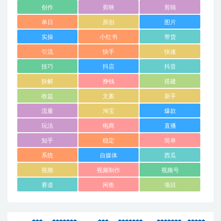
创作
剪映
剪辑
单日
原创
图片
实操
小红书
带货
引流
快手
快速
技巧
抖店
抖音
拆解
挣钱
搭建
收益
文案
新手
流量
淘宝
爆款
玩法
电商
直播
知乎
稳定
简单
系统
自媒体
西瓜
视频
视频制作
视频号
赛道
闲鱼
项目