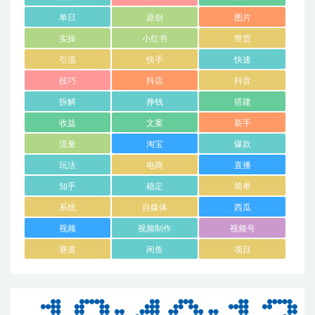
单日
原创
图片
实操
小红书
带货
引流
快手
快速
技巧
抖店
抖音
拆解
挣钱
搭建
收益
文案
新手
流量
淘宝
爆款
玩法
电商
直播
知乎
稳定
简单
系统
自媒体
西瓜
视频
视频制作
视频号
赛道
闲鱼
项目