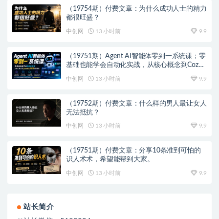
（19754期）付费文章：为什么成功人士的精力
都很旺盛？
中创网
13 小时前
9.9
（19751期）Agent AI智能体零到一系统课；零
基础也能学会自动化实战，从核心概念到Coze
工作流搭建完整覆盖
中创网
13 小时前
9.9
（19752期）付费文章：什么样的男人最让女人
无法抵抗？
中创网
13 小时前
9.9
（19751期）付费文章：分享10条准到可怕的
识人术术，希望能帮到大家。
中创网
13 小时前
9.9
站长简介