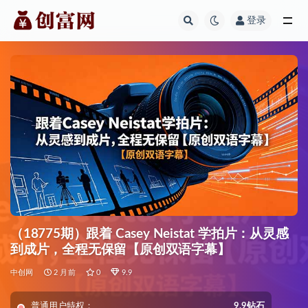
登录
全部
（18775期）跟着 Casey Neistat 学拍片：从灵感
到成片，全程无保留【原创双语字幕】
中创网
2 月前
0
9.9
普通用户特权：
9.9钻石