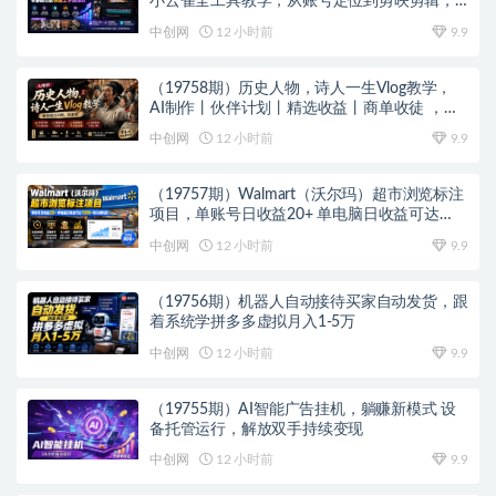
小云雀全工具教学，从账号定位到剪映剪辑，
零基础也能快速上手做爆款
中创网
12 小时前
9.9
（19758期）历史人物，诗人一生Vlog教学，
AI制作丨伙伴计划丨精选收益丨商单收徒 ，新
领域红利期，抓紧做
中创网
12 小时前
9.9
（19757期）Walmart（沃尔玛）超市浏览标注
项目，单账号日收益20+ 单电脑日收益可达
1000+带分佣机制
中创网
12 小时前
9.9
（19756期）机器人自动接待买家自动发货，跟
着系统学拼多多虚拟月入1-5万
中创网
12 小时前
9.9
（19755期）AI智能广告挂机，躺赚新模式 设
备托管运行，解放双手持续变现
中创网
12 小时前
9.9