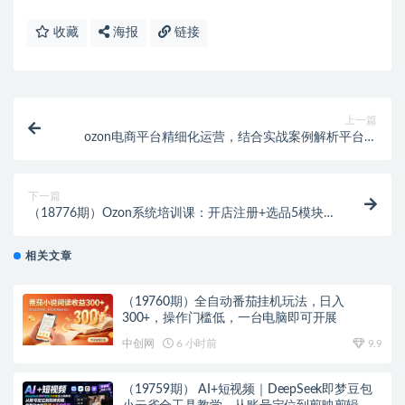
收藏
海报
链接
上一篇
ozon电商平台精细化运营，结合实战案例解析平台活
动、促销设置与退货策略，助你规避风险、提升销量
下一篇
（18776期）Ozon系统培训课：开店注册+选品5模块
+广告测品+退货策略，俄罗斯电商卖家必修
相关文章
（19760期）全自动番茄挂机玩法，日入
300+，操作门槛低，一台电脑即可开展
中创网
6 小时前
9.9
（19759期） AI+短视频｜DeepSeek即梦豆包