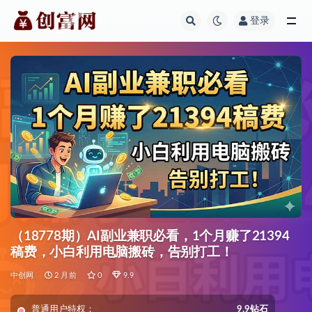
登录
全部
（18778期）AI副业兼职必看，1个月赚了21394
稿费，小白利用电脑搬砖，告别打工！
中创网
2 月前
0
9.9
普通用户特权：
9.9钻石