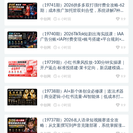
（19741期）2026拼多多双打强付费全攻略-62
期；成本推广加托管双剑合璧，系统讲解7种付
费玩法优劣势与选择策略
中创网
6 小时前
9.9
（19740期）2026TikTok短剧出海实战课：IAA
广告分账×IAP付费变现×账号搭建×平台规则×双
轨爆发×回款全流程
中创网
6 小时前
9.9
（19739期）小红书乘风投放-100分钟实操课｜
开户返点·标准投搭建·莱卡定向，新店建模撬动
笔记自然流量全套教学
中创网
6 小时前
9.9
（19738期）AI+新个体创业必修课｜道法术器
｜商业逻辑·小红书流量·AI智能体｜低成本打造
个人变现小生意全套教学
中创网
6 小时前
9.9
（19737期）2026名人语录短视频赛道全攻
略；从文案撰写到声音克隆部署，系统掌握涨
粉变现双赢制作技术