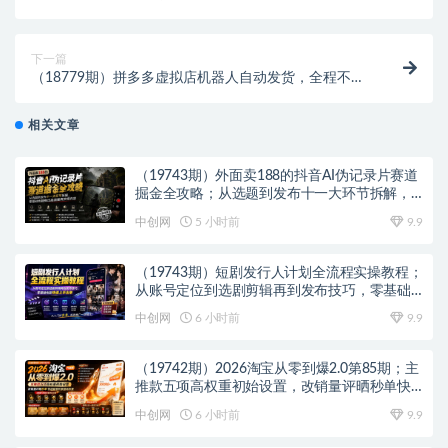
现1k+，看完即可上手操作
下一篇
（18779期）拼多多虚拟店机器人自动发货，全程不用
人工盯守，轻松做到月入 1-5 万
相关文章
（19743期）外面卖188的抖音AI伪记录片赛道
掘金全攻略；从选题到发布十一大环节拆解，
零基础也能做出高流量真实感内容
中创网
5 小时前
9.9
（19743期）短剧发行人计划全流程实操教程；
从账号定位到选剧剪辑再到发布技巧，零基础
也能快速上手出单
中创网
6 小时前
9.9
（19742期）2026淘宝从零到爆2.0第85期；主
推款五项高权重初始设置，改销量评晒秒单快
速破零积累基础权重
中创网
6 小时前
9.9