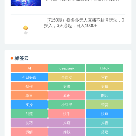
（7150期）拼多多无人直播不封号玩法，0
投入，3天必起，日入1000+
标签云
AI
deepseek
tiktok
今日头条
全自动
写作
创作
剪映
剪辑
单日
原创
图片
实操
小红书
带货
引流
快手
快速
技巧
抖店
抖音
拆解
挣钱
搭建