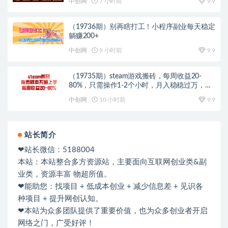
中创网
7 小时前
9.9
（19736期）别再瞎打工！小程序副业每天稳定
躺赚200+
中创网
9 小时前
9.9
（19735期）steam游戏搬砖，每周收益20-
80%，只需操作1-2个小时，月入稳稳过万，零
风险长期做
中创网
10 小时前
9.9
站长简介
❤站长微信：5188004
本站：本站整合多方资源站，主要面向互联网创业类&副
业类，资源丰富 物超所值。
❤能助您：找项目 + 低成本创业 + 减少信息差 + 见识各
种项目 + 提升网创认知。
❤本站为众多团队提供了重要价值，也为众多创业者开启
网络之门，广受好评！