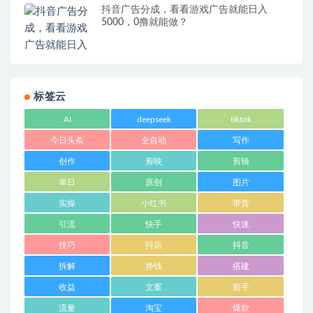
抖音广告分成，看看游戏广告就能日入
5000，0撸就能做？
标签云
AI
deepseek
tiktok
今日头条
全自动
写作
创作
剪映
剪辑
单日
原创
图片
实操
小红书
带货
引流
快手
快速
技巧
抖店
抖音
拆解
挣钱
搭建
收益
文案
新手
流量
淘宝
爆款