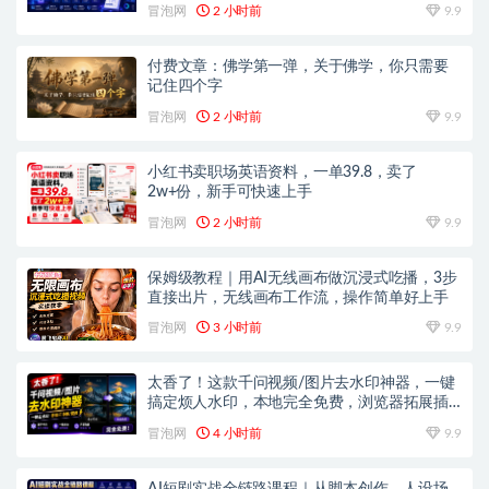
冒泡网
2 小时前
9.9
付费文章：佛学第一弹，关于佛学，你只需要
记住四个字
冒泡网
2 小时前
9.9
小红书卖职场英语资料，一单39.8，卖了
2w+份，新手可快速上手
冒泡网
2 小时前
9.9
保姆级教程｜用AI无线画布做沉浸式吃播，3步
直接出片，无线画布工作流，操作简单好上手
冒泡网
3 小时前
9.9
太香了！这款千问视频/图片去水印神器，一键
搞定烦人水印，本地完全免费，浏览器拓展插
件
冒泡网
4 小时前
9.9
AI短剧实战全链路课程｜从脚本创作、人设场