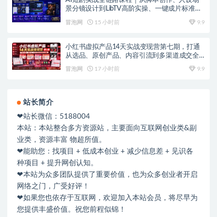
景分镜设计到LibTV高阶实操、一键成片标准化
交付教程
冒泡网
15 小时前
9.9
小红书虚拟产品14天实战变现营第七期，打通
从选品、原创产品、内容引流到多渠道成交全
链路
冒泡网
17 小时前
9.9
站长简介
❤站长微信：5188004
本站：本站整合多方资源站，主要面向互联网创业类&副
业类，资源丰富 物超所值。
❤能助您：找项目 + 低成本创业 + 减少信息差 + 见识各
种项目 + 提升网创认知。
❤本站为众多团队提供了重要价值，也为众多创业者开启
网络之门，广受好评！
❤如果您也依存于互联网，欢迎加入本站会员，将尽早为
您提供丰盛价值。祝您前程似锦！