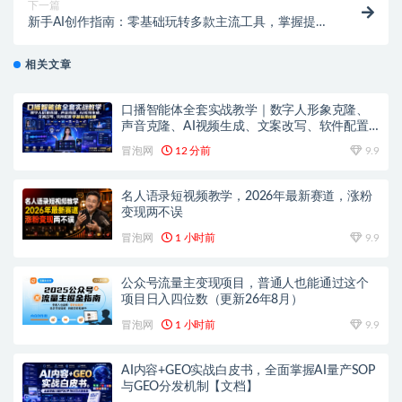
下一篇
新手AI创作指南：零基础玩转多款主流工具，掌握提示
词、生图做视频及创意玩法
相关文章
口播智能体全套实战教学｜数字人形象克隆、
声音克隆、AI视频生成、文案改写、软件配置
零基础落地课
冒泡网
12 分前
9.9
名人语录短视频教学，2026年最新赛道，涨粉
变现两不误
冒泡网
1 小时前
9.9
公众号流量主变现项目，普通人也能通过这个
项目日入四位数（更新26年8月）
冒泡网
1 小时前
9.9
AI内容+GEO实战白皮书，全面掌握AI量产SOP
与GEO分发机制【文档】