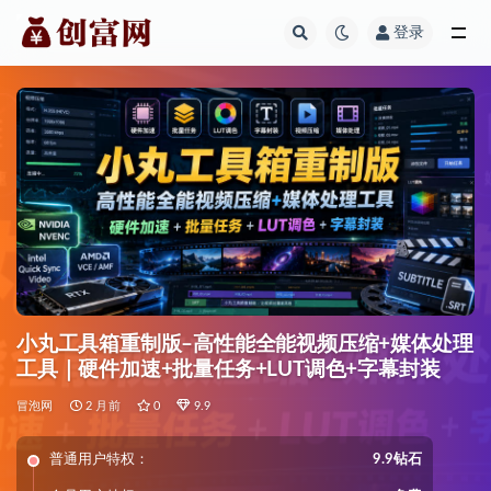
登录
全部
小丸工具箱重制版–高性能全能视频压缩+媒体处理
工具｜硬件加速+批量任务+LUT调色+字幕封装
冒泡网
2 月前
0
9.9
普通用户特权：
9.9钻石