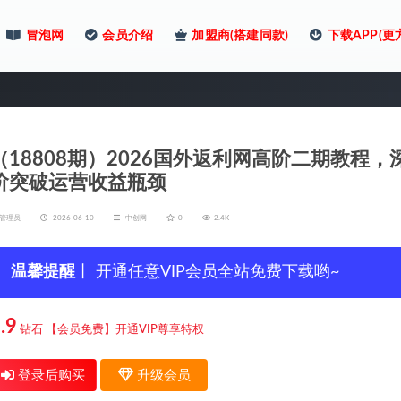
冒泡网
会员介绍
加盟商(搭建同款)
下载APP(更
（18808期）2026国外返利网高阶二期教程，
阶突破运营收益瓶颈
管理员
2026-06-10
中创网
0
2.4K
温馨提醒
丨 开通任意VIP会员全站免费下载哟~
.9
钻石
【会员免费】开通VIP尊享特权
登录后购买
升级会员