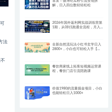
首发！微博吃瓜粉引流变现拆
解，日入四位数轻轻松松
2026年国外返利网实战训练营第
的可
1期，从0到1跑通全流程，月入
5000美刀不难
方法
全新自然流玩法小红书玄学日入
2800+，小白也可轻松入手【揭
秘】
怕不
餐饮商家线上拓客短视频运营课
程，餐饮门店引流陪跑课
价值1980的流量掘金项目，小白
也能轻松日入1000+