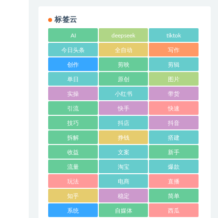
标签云
AI
deepseek
tiktok
今日头条
全自动
写作
创作
剪映
剪辑
单日
原创
图片
实操
小红书
带货
引流
快手
快速
技巧
抖店
抖音
拆解
挣钱
搭建
收益
文案
新手
流量
淘宝
爆款
玩法
电商
直播
知乎
稳定
简单
系统
自媒体
西瓜