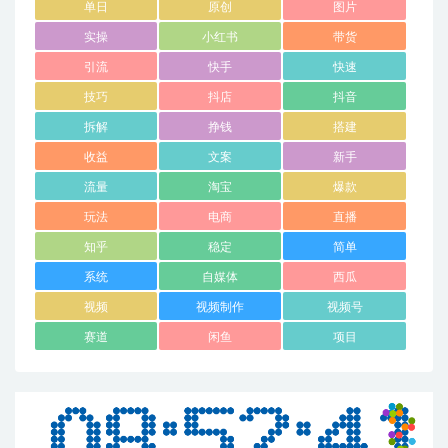
单日
原创
图片
实操
小红书
带货
引流
快手
快速
技巧
抖店
抖音
拆解
挣钱
搭建
收益
文案
新手
流量
淘宝
爆款
玩法
电商
直播
知乎
稳定
简单
系统
自媒体
西瓜
视频
视频制作
视频号
赛道
闲鱼
项目