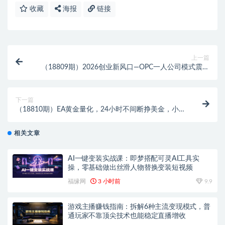
收藏
海报
链接
上一篇
（18809期）2026创业新风口—OPC一人公司模式震撼
首发！日收益2000-6000+，项目绿色长久，安全稳
健，合…
下一篇
（18810期）EA黄金量化，24小时不间断挣美金，小白
轻松操作，日入1000+
相关文章
AI一键变装实战课：即梦搭配可灵AI工具实
操，零基础做出丝滑人物替换变装短视频
福缘网
3 小时前
9.9
游戏主播赚钱指南：拆解6种主流变现模式，普
通玩家不靠顶尖技术也能稳定直播增收