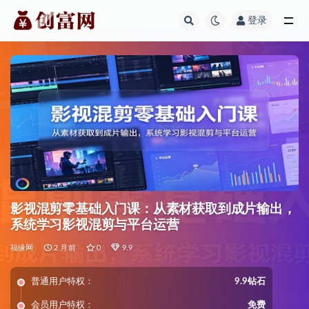
登录
全部
影视混剪零基础入门课：从素材获取到成片输出，
系统学习影视混剪与平台运营
福缘网
2 月前
0
9.9
普通用户特权：
9.9钻石
会员用户特权：
免费