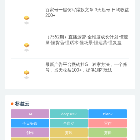
百家号一键仿写爆款文章 3天起号 日均收益
200+
（7552期）直播运营-全维度成长计划 懂流
量·懂货品·懂话术·懂场景·懂运营·懂复盘
最新广告平台搬砖挂G，独家方法，一个账
号，当天收益100+，提供矩阵玩法
标签云
AI
deepseek
tiktok
今日头条
全自动
写作
创作
剪映
剪辑