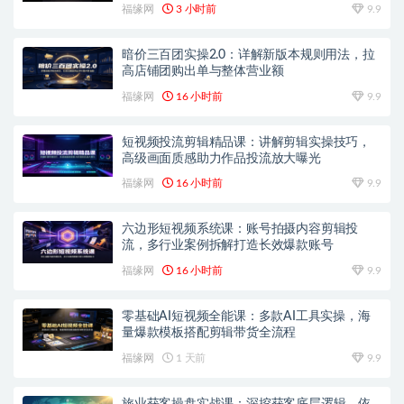
福缘网
3 小时前
9.9
暗价三百团实操2.0：详解新版本规则用法，拉
高店铺团购出单与整体营业额
福缘网
16 小时前
9.9
短视频投流剪辑精品课：讲解剪辑实操技巧，
高级画面质感助力作品投流放大曝光
福缘网
16 小时前
9.9
六边形短视频系统课：账号拍摄内容剪辑投
流，多行业案例拆解打造长效爆款账号
福缘网
16 小时前
9.9
零基础AI短视频全能课：多款AI工具实操，海
量爆款模板搭配剪辑带货全流程
福缘网
1 天前
9.9
旅业获客操盘实战课：深挖获客底层逻辑，依