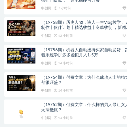
操作门槛低，一台电脑即可开展
中创网
7 小时前
（19758期）历史人物，诗人一生Vlog教学， A
制作丨伙伴计划丨精选收益丨商单收徒 ，新领
红利期，抓紧做
中创网
13 小时前
（19756期）机器人自动接待买家自动发货，
着系统学拼多多虚拟月入1-5万
中创网
14 小时前
（19754期）付费文章：为什么成功人士的精
都很旺盛？
中创网
14 小时前
（19752期）付费文章：什么样的男人最让女
无法抵抗？
中创网
14 小时前