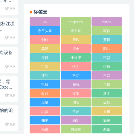
，零基
9.9
标签云
AI
deepseek
tiktok
浏览标注项
今日头条
全自动
写作
9.9
创作
剪映
剪辑
单日
原创
图片
式 设备
实操
小红书
带货
9.9
引流
快手
快速
技巧
抖店
抖音
统课；零
拆解
挣钱
搭建
oze工
收益
文案
新手
9.9
流量
淘宝
爆款
可怕的识
玩法
电商
直播
知乎
稳定
简单
9.9
系统
自媒体
西瓜