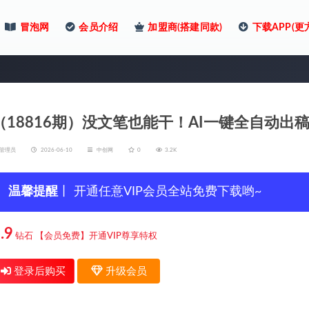
冒泡网
会员介绍
加盟商(搭建同款)
下载APP(更
（18816期）没文笔也能干！AI一键全自动出
管理员
2026-06-10
中创网
0
3.2K
温馨提醒
丨 开通任意VIP会员全站免费下载哟~
.9
钻石
【会员免费】开通VIP尊享特权
登录后购买
升级会员