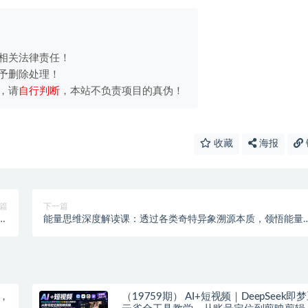
相关法律责任！
予删除处理！
，请
自行判断
，本站不负责项目的真伪！
收藏
海报
篇
下一篇
，
能量思维深度解读课：透过各类奇特异象溯源本质，领悟能量
系
是驱动事物变化的核心力量
+，
（19759期） AI+短视频｜DeepSeek即