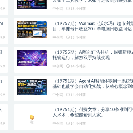
云雀全工具教学，从账号定位到剪映剪辑
础也能快速上手做爆款
9.9
中创网
13 小时前
I
（19757期）Walmart（沃尔玛）超市
域
目，单账号日收益20+ 单电脑日收益可达
1000+带分佣机制
9.9
中创网
13 小时前
跟
（19755期）AI智能广告挂机，躺赚新模
托管运行，解放双手持续变现
9.9
中创网
14 小时前
力
（19751期）Agent AI智能体零到一系
基础也能学会自动化实战，从核心概念到C
作流搭建完整覆盖
9.9
中创网
14 小时前
人
（19751期）付费文章：分享10条准到
人术术，希望能帮到大家。
9.9
中创网
14 小时前