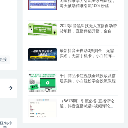
闲鱼精准暴力引流全系列课程，
每天被动精准引流100+粉丝
2023抖音黑科技无人直播自动带
货项目，直播伴侣开播，全自动
无需人工值守
最新抖音全自动0撸掘金，无需
实名，无需手机卡，小白矩阵操
链接
作日入2000+
千川商品卡短视频全域投放及搭
建实操，小白轻松学会投流教程
才
（5678期）引流必备-直播评论
通，抖音直播喊话+视频评论
区，全自动引流
梦豆包小