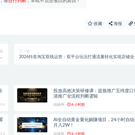
，请
自行判断
，本站不负责项目的真伪！
收藏
海报
篇
下一篇
一
2026抖音淘宝双线运营：双平台玩法打通流量转化实现店铺业
告
持续增长
矩
投放高效决策研修课：提炼推广五纬度口
清推广全流程判断逻辑
9.9
福缘网
8 小时前
零
AI全自动黄金量化躺賺项目，24小时自
月入2W！
9.9
福缘网
8 小时前