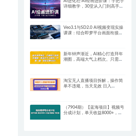
AI进化社·AI绘画进阶课：手把手
详细教学，30堂从入门到高手，
掌握主流AI绘画技法
Veo3.1与SD2.0 AI视频变现实操
课课：结合即梦平台画面衔接，
短视频批量创作盈利技巧
新年钟声渐近，AI精心打造拜年
潮图，高端大气上档次。只需一
键，轻松日赚1000+
淘宝无人直播项目拆解，操作简
单不违规，当天见效 日入
300+新赛道
（7904期）【蓝海项目】视频号
分成计划，单天收益8000+，附
玩法教程！可陪跑