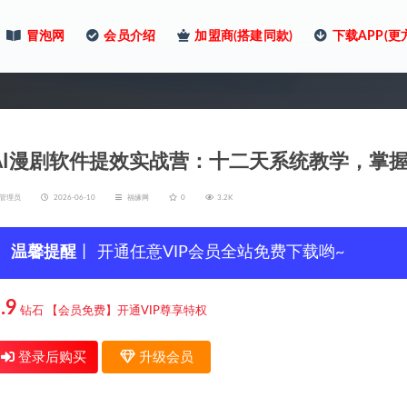
冒泡网
会员介绍
加盟商(搭建同款)
下载APP(更
AI漫剧软件提效实战营：十二天系统教学，掌
管理员
2026-06-10
福缘网
0
3.2K
温馨提醒
丨 开通任意VIP会员全站免费下载哟~
.9
钻石
【会员免费】开通VIP尊享特权
登录后购买
升级会员