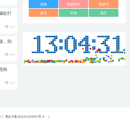
视频
视频制作
视频号
爆款打
赛道
闲鱼
项目
9.9
源，剖
9.9
造热
9.9
!
|
蜀ICP备2025120941号-4
|