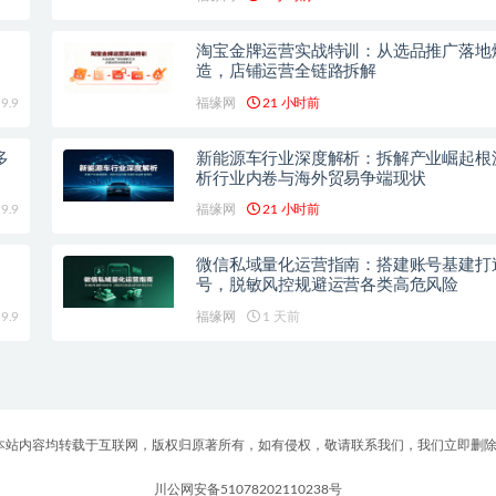
淘宝金牌运营实战特训：从选品推广落地
造，店铺运营全链路拆解
9.9
福缘网
21 小时前
多
新能源车行业深度解析：拆解产业崛起根
析行业内卷与海外贸易争端现状
9.9
福缘网
21 小时前
，
微信私域量化运营指南：搭建账号基建打
号，脱敏风控规避运营各类高危风险
9.9
福缘网
1 天前
 本站内容均转载于互联网，版权归原著所有，如有侵权，敬请联系我们，我们立即删除
川公网安备51078202110238号