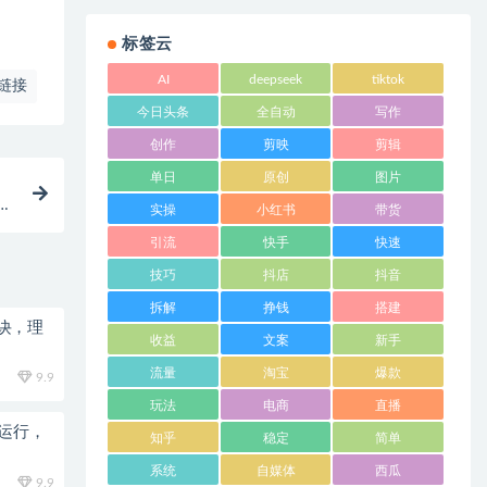
标签云
AI
deepseek
tiktok
链接
今日头条
全自动
写作
创作
剪映
剪辑
单日
原创
图片
绩
实操
小红书
带货
引流
快手
快速
技巧
抖店
抖音
拆解
挣钱
搭建
诀，理
收益
文案
新手
流量
淘宝
爆款
9.9
玩法
电商
直播
动运行，
知乎
稳定
简单
系统
自媒体
西瓜
9.9