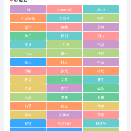
标签云
AI
deepseek
tiktok
今日头条
全自动
写作
创作
剪映
剪辑
单日
原创
图片
实操
小红书
带货
引流
快手
快速
技巧
抖店
抖音
拆解
挣钱
搭建
收益
文案
新手
流量
淘宝
爆款
玩法
电商
直播
知乎
稳定
简单
系统
自媒体
西瓜
视频
视频制作
视频号