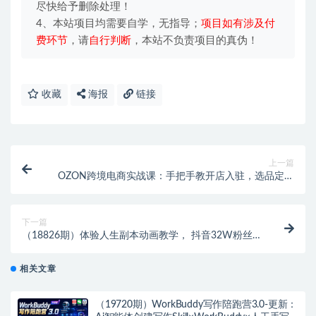
尽快给予删除处理！
4、本站项目均需要自学，无指导；
项目如有涉及付
费环节
，请
自行判断
，本站不负责项目的真伪！
收藏
海报
链接
上一篇
OZON跨境电商实战课：手把手教开店入驻，选品定价
铺货与店铺运营
下一篇
（18826期）体验人生副本动画教学， 抖音32W粉丝
博主课程，可做精选独家收益，新赛道新涨粉快
相关文章
（19720期）WorkBuddy写作陪跑营3.0-更新：