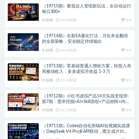
（19715期）番茄达人变现新玩法，全自动运行
每日300+
中创网
14 小时前
9.9
（19714期）全新EA量化打法，月化本金翻倍
的全新策略，安全稳定持续输出
中创网
14 小时前
9.9
（19713期）零基础普通人增收方案，轻投入布
局被动收入，多多虚拟月收益 1-3 万
中创网
17 小时前
9.9
（19712期）小红书虚拟产品14天实战变现营-
第7期：需求挖掘×AI+Skill原创×产品矩阵×内容
笔记×一人公司进阶×全链路
中创网
21 小时前
9.9
（19711期）Codex自动化剪辑AI短视频实战课
｜DeepSeek V4 Pro多API联动，图文成片封装
Skill全流程