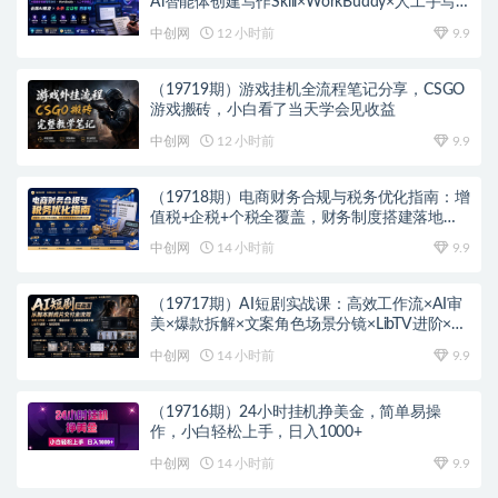
Ai智能体创建写作Skill×WorkBuddy×人工手写
模式×去除AI痕迹×头条公众号百家号
中创网
12 小时前
9.9
（19719期）游戏挂机全流程笔记分享，CSGO
游戏搬砖，小白看了当天学会见收益
中创网
12 小时前
9.9
（19718期）电商财务合规与税务优化指南：增
值税+企税+个税全覆盖，财务制度搭建落地纳
税筹划方案
中创网
14 小时前
9.9
（19717期）AI短剧实战课：高效工作流×AI审
美×爆款拆解×文案角色场景分镜×LibTV进阶×站
位控制×从脚本到成片交付全流程
中创网
14 小时前
9.9
（19716期）24小时挂机挣美金，简单易操
作，小白轻松上手，日入1000+
中创网
14 小时前
9.9