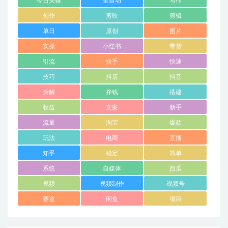
今日头条
全自动
写作
创作
剪映
剪辑
单日
原创
图片
实操
小红书
带货
引流
快手
快速
技巧
抖店
抖音
拆解
挣钱
搭建
收益
文案
新手
流量
淘宝
爆款
玩法
电商
直播
知乎
稳定
简单
系统
自媒体
西瓜
视频
视频制作
视频号
赛道
闲鱼
项目