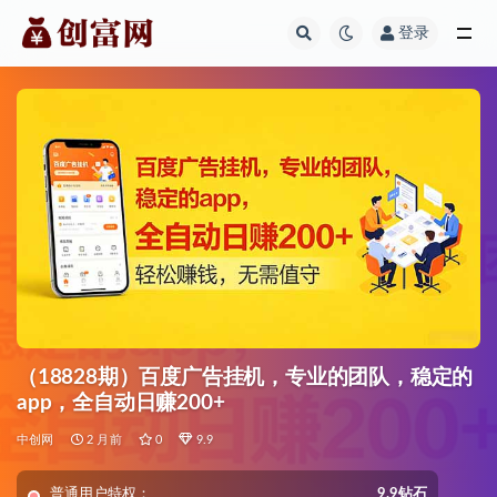
登录
全部
（18828期）百度广告挂机，专业的团队，稳定的
app，全自动日赚200+
中创网
2 月前
0
9.9
普通用户特权：
9.9钻石