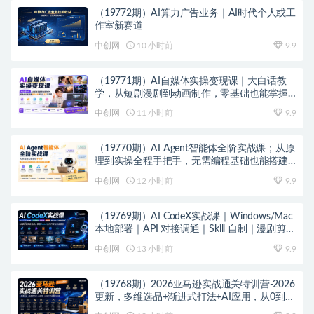
（19772期）AI算力广告业务｜AI时代个人或工
作室新赛道
中创网
10 小时前
9.9
（19771期）AI自媒体实操变现课｜大白话教
学，从短剧漫剧到动画制作，零基础也能掌握
爆款内容创作与变现全流程
中创网
11 小时前
9.9
（19770期）AI Agent智能体全阶实战课；从原
理到实操全程手把手，无需编程基础也能搭建
自动运行的智能体
中创网
12 小时前
9.9
（19769期）AI CodeX实战课｜Windows/Mac
本地部署｜API 对接调通｜Skill 自制｜漫剧剪辑
｜网站 VR 项目｜AI项目落地全教程
中创网
13 小时前
9.9
（19768期）2026亚马逊实战通关特训营-2026
更新，多维选品+渐进式打法+AI应用，从0到1
打造盈利店铺