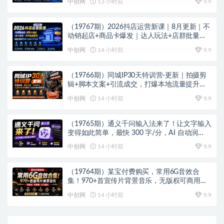
中创网
13 小时前
9.9
（19767期）2026抖店运营新课｜8月更新｜不
动销起店+商品卡爆发｜达人玩法+店群批量复
制｜轻松玩转抖音小店全域流量
中创网
14 小时前
9.9
（19766期）同城IP30天特训营-更新｜拍摄剪
辑+脚本文案+引流成交，打爆本地流量提升门
店业绩实操教学
中创网
14 小时前
9.9
（19765期）通义千问输入法来了！让文字输入
变得如此简单，最快 300 字/分，AI 自动润
色，说话秒变工整文字
中创网
14 小时前
9.9
（19764期）某宝付费购买，常用6G音效合
集！970+首宣传片背景音乐，无版权可商用大
气素材，分类清晰，高质量内容
中创网
14 小时前
9.9