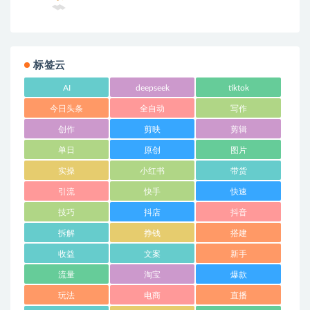
标签云
AI
deepseek
tiktok
今日头条
全自动
写作
创作
剪映
剪辑
单日
原创
图片
实操
小红书
带货
引流
快手
快速
技巧
抖店
抖音
拆解
挣钱
搭建
收益
文案
新手
流量
淘宝
爆款
玩法
电商
直播