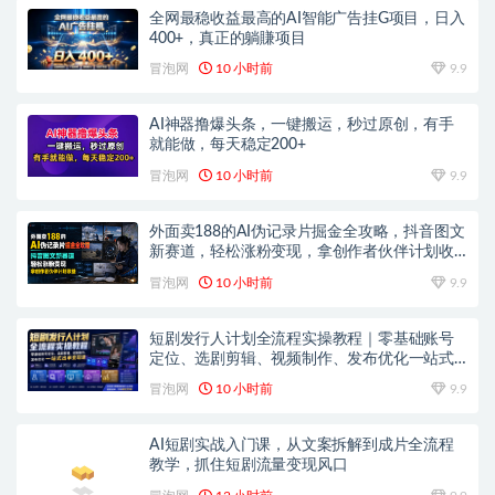
全网最稳收益最高的AI智能广告挂G项目，日入
400+，真正的躺賺项目
冒泡网
10 小时前
9.9
AI神器撸爆头条，一键搬运，秒过原创，有手
就能做，每天稳定200+
冒泡网
10 小时前
9.9
外面卖188的AI伪记录片掘金全攻略，抖音图文
新赛道，轻松涨粉变现，拿创作者伙伴计划收
益【文档】
冒泡网
10 小时前
9.9
短剧发行人计划全流程实操教程｜零基础账号
定位、选剧剪辑、视频制作、发布优化一站式
出单变现课​
冒泡网
10 小时前
9.9
AI短剧实战入门课，从文案拆解到成片全流程
教学，抓住短剧流量变现风口