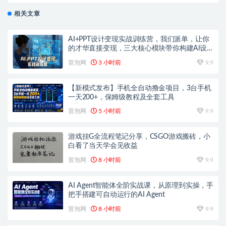
相关文章
AI+PPT设计变现实战训练营，我们派单，让你
的才华直接变现，三大核心模块带你构建Al设
计x派单变现的完整闭环
冒泡网
3 小时前
9.9
【新模式发布】手机全自动撸金项目，3台手机
一天200+，保姆级教程及全套工具
冒泡网
5 小时前
9.9
游戏挂G全流程笔记分享，CSGO游戏搬砖，小
白看了当天学会见收益
冒泡网
8 小时前
9.9
AI Agent智能体全阶实战课，从原理到实操，手
把手搭建可自动运行的AI Agent
冒泡网
8 小时前
9.9