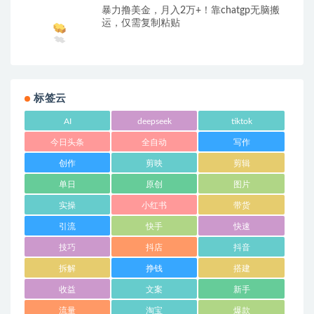
暴力撸美金，月入2万+！靠chatgp无脑搬
运，仅需复制粘贴
标签云
AI
deepseek
tiktok
今日头条
全自动
写作
创作
剪映
剪辑
单日
原创
图片
实操
小红书
带货
引流
快手
快速
技巧
抖店
抖音
拆解
挣钱
搭建
收益
文案
新手
流量
淘宝
爆款