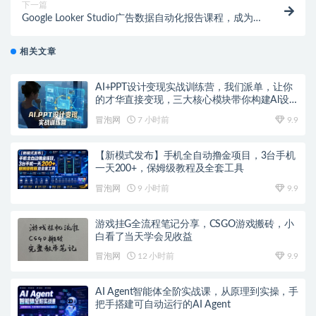
下一篇
Google Looker Studio广告数据自动化报告课程，成为
更专业不被报告折磨的优化师
相关文章
AI+PPT设计变现实战训练营，我们派单，让你
的才华直接变现，三大核心模块带你构建Al设
计x派单变现的完整闭环
冒泡网
7 小时前
9.9
【新模式发布】手机全自动撸金项目，3台手机
一天200+，保姆级教程及全套工具
冒泡网
9 小时前
9.9
游戏挂G全流程笔记分享，CSGO游戏搬砖，小
白看了当天学会见收益
冒泡网
12 小时前
9.9
AI Agent智能体全阶实战课，从原理到实操，手
把手搭建可自动运行的AI Agent