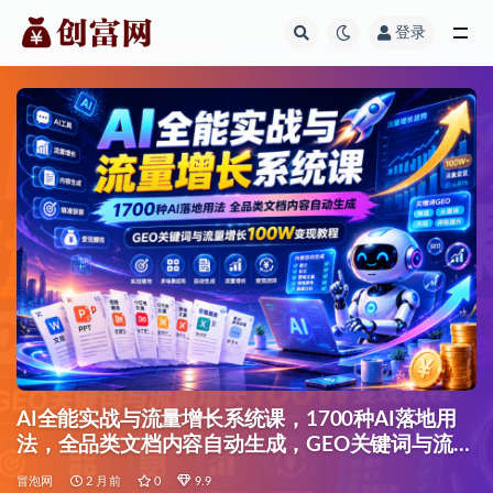
登录
全部
AI全能实战与流量增长系统课，1700种AI落地用
法，全品类文档内容自动生成，GEO关键词与流量
增长100W变现教程
冒泡网
2 月前
0
9.9