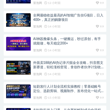
冒泡网
12 小时前
9.9
全网最稳收益最高的AI智能广告挂G项目，日入
400+，真正的躺賺项目
冒泡网
14 小时前
9.9
AI神器撸爆头条，一键搬运，秒过原创，有手
就能做，每天稳定200+
冒泡网
14 小时前
9.9
外面卖188的AI伪记录片掘金全攻略，抖音图文
新赛道，轻松涨粉变现，拿创作者伙伴计划收
益【文档】
冒泡网
14 小时前
9.9
短剧发行人计划全流程实操教程｜零基础账号
定位、选剧剪辑、视频制作、发布优化一站式
出单变现课​
冒泡网
15 小时前
9.9