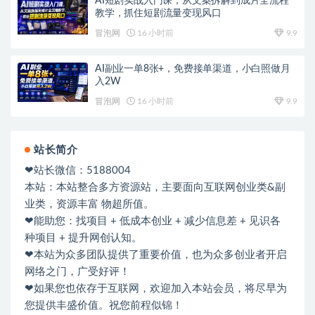
AI短剧实战入门课，从文案拆解到成片全流程
教学，抓住短剧流量变现风口
冒泡网
16 小时前
9.9
AI副业一单8张+，免费接单渠道，小白照做月
入2W
冒泡网
16 小时前
9.9
站长简介
❤站长微信：5188004
本站：本站整合多方资源站，主要面向互联网创业类&副
业类，资源丰富 物超所值。
❤能助您：找项目 + 低成本创业 + 减少信息差 + 见识各
种项目 + 提升网创认知。
❤本站为众多团队提供了重要价值，也为众多创业者开启
网络之门，广受好评！
❤如果您也依存于互联网，欢迎加入本站会员，将尽早为
您提供丰盛价值。祝您前程似锦！