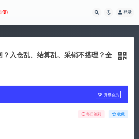
方便)
登录
被驳回？入仓乱、结算乱、采销不搭理？全
升级会员
每日签到
收藏