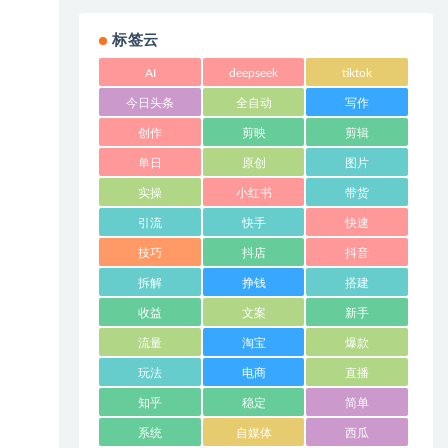
标签云
AI
deepseek
tiktok
今日头条
全自动
写作
创作
剪映
剪辑
单日
原创
图片
实操
小红书
带货
引流
快手
快速
技巧
抖店
抖音
拆解
挣钱
搭建
收益
文案
新手
流量
淘宝
爆款
玩法
电商
直播
知乎
稳定
简单
系统
自媒体
西瓜