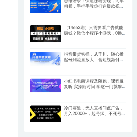
思维语录：快速涨粉变现，简单
粗暴，手把手教你打造爆款视
频！（教程+AI使用）【揭秘】
（14653期）只需要看广告就能
赚钱？微信小程序小游戏，0撸
手机赚钱，甚至连游戏都…
抖音带货实操，从千川、随心推
起号到流量放大，含短视频付
费，场景搭建等技巧
小红书电商课程及陪跑，课程反
复听 实操随时问 学这一门就够
了
冷门赛道，无人直播间点广告，
月入20000+，起号猛、不死号，
独家最新防封技术