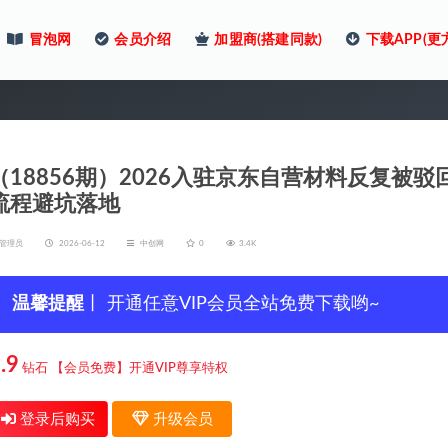
冒泡网
会员介绍
加盟商(搭建同款)
下载APP(更
（18856期）2026入驻京东自营材料反复
流程避坑落地
管理员
2026-06-12
中创网
0
3.4K
温馨提醒
丨 开通任意VIP会员全站免费下载哟~
.9
钻石
【会员免费】开通VIP尊享特权
登录后购买
升级会员