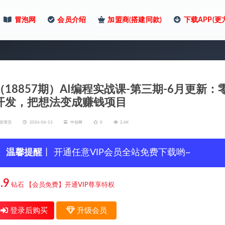
冒泡网
会员介绍
加盟商(搭建同款)
下载APP(更
（18857期）AI编程实战课-第三期-6月更
开发，把想法变成赚钱项目
管理员
2026-06-13
中创网
0
2.6K
温馨提醒
丨 开通任意VIP会员全站免费下载哟~
.9
钻石
【会员免费】开通VIP尊享特权
登录后购买
升级会员