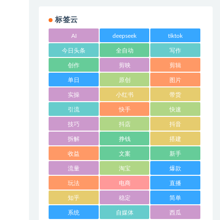
标签云
AI
deepseek
tiktok
今日头条
全自动
写作
创作
剪映
剪辑
单日
原创
图片
实操
小红书
带货
引流
快手
快速
技巧
抖店
抖音
拆解
挣钱
搭建
收益
文案
新手
流量
淘宝
爆款
玩法
电商
直播
知乎
稳定
简单
系统
自媒体
西瓜