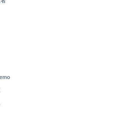
业者
品
emo
值
题