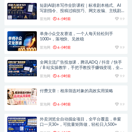
短剧AI剧本写作全阶课程｜标准剧本格式、AI
写剧指令、投稿过稿技巧、网文改编、主线剧
情把控、审稿避坑全套实操教学
冒泡网
6 小时前
9.9
单身小众交友赛道，一个人每天轻松到手
1000+，落地快、见效稳
冒泡网
6 小时前
9.9
全网主流广告投放课，腾讯ADQ / 抖音 / 快手
/ B 站实操教学，手把手教投手赚钱变现，全套
变现拆解稳定出单
冒泡网
6 小时前
9.9
付费文章：相亲筛选对象的高效实用策略
冒泡网
6 小时前
9.9
外卖浏览全自动掘金项目，全平台覆盖，单窗
口一天30+，可批量矩阵做，轻松日入500+