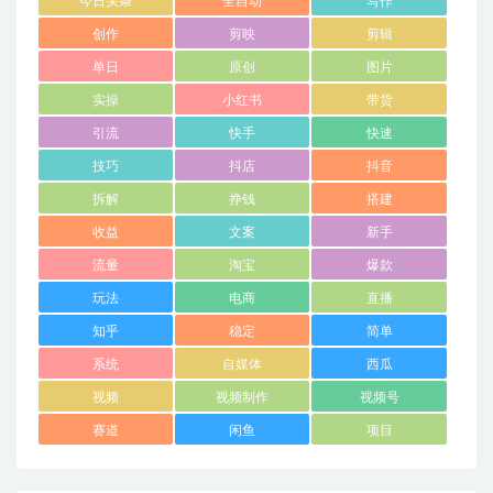
今日头条
全自动
写作
创作
剪映
剪辑
单日
原创
图片
实操
小红书
带货
引流
快手
快速
技巧
抖店
抖音
拆解
挣钱
搭建
收益
文案
新手
流量
淘宝
爆款
玩法
电商
直播
知乎
稳定
简单
系统
自媒体
西瓜
视频
视频制作
视频号
赛道
闲鱼
项目