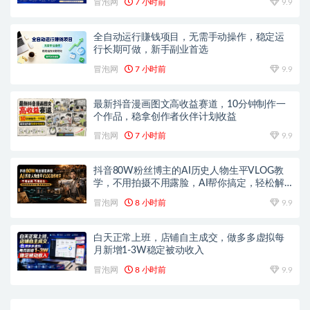
冒泡网
7 小时前
9.9
全自动运行賺钱项目，无需手动操作，稳定运
行长期可做，新手副业首选
冒泡网
7 小时前
9.9
最新抖音漫画图文高收益赛道，10分钟制作一
个作品，稳拿创作者伙伴计划收益
冒泡网
7 小时前
9.9
抖音80W粉丝博主的AI历史人物生平VLOG教
学，不用拍摄不用露脸，AI帮你搞定，轻松解
锁伙伴计划+精选收益
冒泡网
8 小时前
9.9
白天正常上班，店铺自主成交，做多多虚拟每
月新增1-3W稳定被动收入
冒泡网
8 小时前
9.9