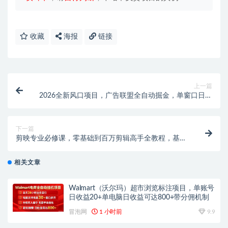
收藏
海报
链接
上一篇
2026全新风口项目，广告联盟全自动掘金，单窗口日收
益40+，稳定可矩阵
下一篇
剪映专业必修课，零基础到百万剪辑高手全教程，基础
操作・高阶特效・AI联动・多风格实战，从入门到精通
相关文章
Walmart（沃尔玛）超市浏览标注项目，单账号
日收益20+单电脑日收益可达800+带分佣机制
冒泡网
1 小时前
9.9