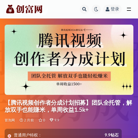
登录
全部
【腾讯视频创作者分成计划招募】团队全托管，解
放双手也能賺米，单周收益1.5k+
冒泡网
2 月前
0
9.9
普通用户特权：
9.9钻石