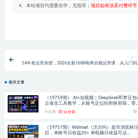
4、本站项目均需要自学，无指导；
项目如有涉及付费环节
上一
14年老运营亲授，2026全新1688电商全栈运营课，从入门到
阶落地，配套自动运营表+工具包+直播诊断
相关文章
（19759期） AI+短视频｜DeepSeek即梦豆包
云雀全工具教学，从账号定位到剪映剪辑，零
础也能快速上手做爆款
中创网
16 分前
（19757期）Walmart（沃尔玛）超市浏览标
目，单账号日收益20+ 单电脑日收益可达