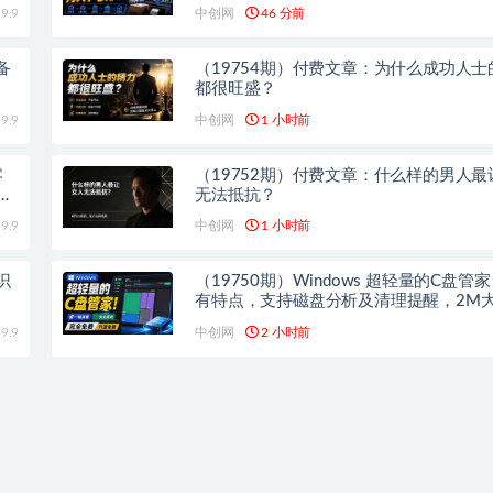
9.9
中创网
46 分前
备
（19754期）付费文章：为什么成功人士
都很旺盛？
9.9
中创网
1 小时前
零
（19752期）付费文章：什么样的男人最
工
无法抵抗？
9.9
中创网
1 小时前
识
（19750期）Windows 超轻量的C盘管
有特点，支持磁盘分析及清理提醒，2M
积，完全免费 C盘管家
9.9
中创网
2 小时前