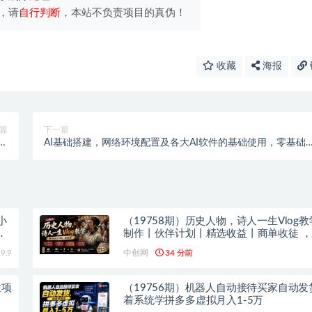
，请
自行判断
，本站不负责项目的真伪！
收藏
海报
篇
下一篇
高
AI基础搭建，网络环境配置及各大AI软件的基础使用，零基础
等
定Claude/GPT注册
小
（19758期）历史人物，诗人一生Vlog教学
基
制作丨伙伴计划丨精选收益丨商单收徒 
红利期，抓紧做
9.9
中创网
34 分前
注项
（19756期）机器人自动接待买家自动发
着系统学拼多多虚拟月入1-5万