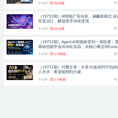
1000+带分佣机制
中创网
36 分前
（19755期）AI智能广告挂机，躺赚新模式 设
托管运行，解放双手持续变现
中创网
56 分前
（19751期）Agent AI智能体零到一系统课；
基础也能学会自动化实战，从核心概念到Coze
作流搭建完整覆盖
中创网
1 小时前
（19751期）付费文章：分享10条准到可怕的
人术术，希望能帮到大家。
中创网
2 小时前