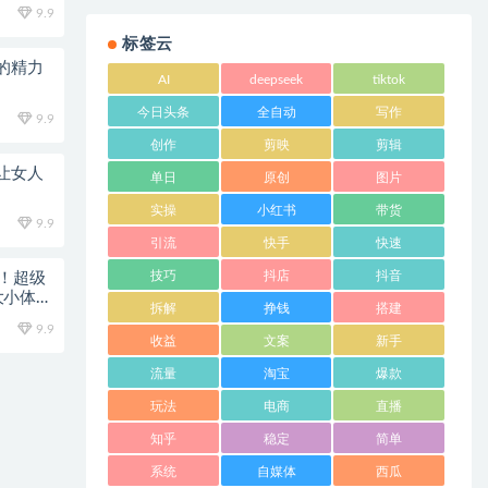
9.9
标签云
的精力
AI
deepseek
tiktok
今日头条
全自动
写作
9.9
创作
剪映
剪辑
让女人
单日
原创
图片
实操
小红书
带货
9.9
引流
快手
快速
技巧
抖店
抖音
家！超级
大小体
拆解
挣钱
搭建
9.9
收益
文案
新手
流量
淘宝
爆款
玩法
电商
直播
知乎
稳定
简单
系统
自媒体
西瓜