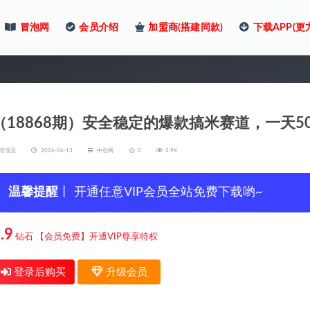
冒泡网
会员介绍
加盟商(搭建同款)
下载APP(更
（18868期）安全稳定的爆款搞米赛道，一天5
管理员
2026-06-13
中创网
0
2.9K
温馨提醒
丨 开通任意VIP会员全站免费下载哟~
.9
钻石
【会员免费】开通VIP尊享特权
登录后购买
升级会员