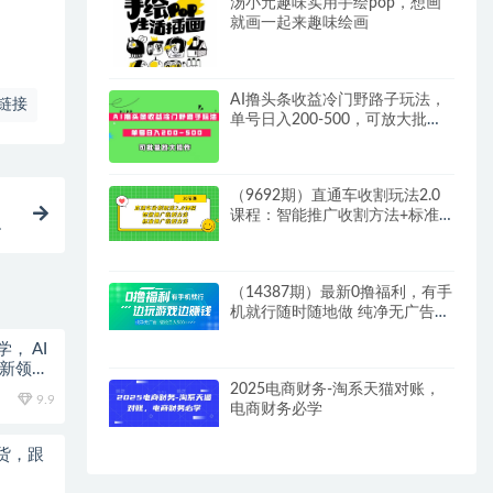
汤小元趣味实用手绘pop，想画
就画一起来趣味绘画
AI撸头条收益冷门野路子玩法，
链接
单号日入200-500，可放大批量
操作
（9692期）直通车收割玩法2.0
课程：智能推广收割方法+标准
搞
推广收割方法（20节课）
（14387期）最新0撸福利，有手
机就行随时随地做 纯净无广告，
边玩游戏边赚钱，轻松…
， AI
，新领域
2025电商财务-淘系天猫对账，
9.9
电商财务必学
货，跟