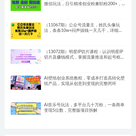
微信玩法，日引精准创业粉兼职粉200+，
自己…
（11067期）公众号流量主，姓氏头像玩
法，条条10w+闷声搞钱一天几千，详细教
程
（13072期）明星IP切片课程：认识明星IP
切片及赚钱模式，掌握流量推送和起号框架
逻辑
AI壁纸创业系统教程，零成本打造高转化壁
纸产品，实现从创意到变现的完整闭环
Ai音乐号玩法，多平台几十万粉，一条商单
变现5位数，完整版项目拆解