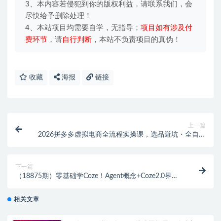
3、本内容若侵犯到你的版权利益，请联系我们，会
尽快给予删除处理！
4、本站项目均需要自学，无指导；
项目如有涉及付
费环节
，请
自行判断
，本站不负责项目的真伪！
收藏
海报
链接
上一篇
2026拼多多虚拟电商全流程实操课，选品避坑・全自动
上架发货・多品多店矩阵，零囤货轻资产创业教程
下一篇
（18875期）零基础学Coze！Agent概念+Coze2.0界面
+智能体创建，照着做就能搭AI助手
相关文章