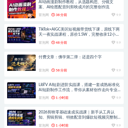
AI动画漫剧制作教程，从选题构思、分镜文
案、AI绘图配音到剪映成片的完整创作流
冒泡网
38 分前
9.9
TikTok×AIGC美区短视频带货线下课，原线下两
天一夜实战课程，原价1.5W，完整收录12小时
高清授课视频
冒泡网
48 分前
9.9
付费文章：佛学第二弹：还是四个字
冒泡网
58 分前
9.9
LibTV AI短剧进阶实战课，搭建一套成熟标准化
AI短剧制作工作流，带你从素材创作走向专业
镜头叙事
冒泡网
1 小时前
9.9
2026剪映零基础速成实战课｜新手从工具认
知、剪辑剪辑、特效配音到爆款短视频完整制
作一站式教学
冒泡网
1 小时前
9.9