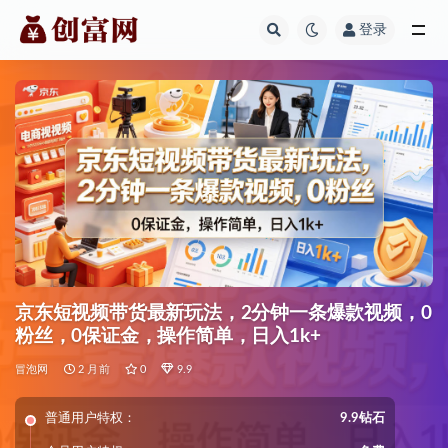
登录
全部
京东短视频带货最新玩法，2分钟一条爆款视频，0
粉丝，0保证金，操作简单，日入1k+
冒泡网
2 月前
0
9.9
普通用户特权：
9.9钻石