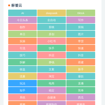
标签云
AI
deepseek
tiktok
今日头条
全自动
写作
创作
剪映
剪辑
单日
原创
图片
实操
小红书
带货
引流
快手
快速
技巧
抖店
抖音
拆解
挣钱
搭建
收益
文案
新手
流量
淘宝
爆款
玩法
电商
直播
知乎
稳定
简单
系统
自媒体
西瓜
视频
视频制作
视频号