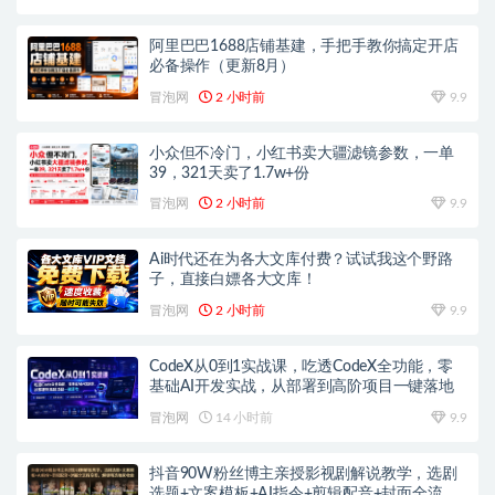
阿里巴巴1688店铺基建，手把手教你搞定开店
必备操作（更新8月）
冒泡网
2 小时前
9.9
小众但不冷门，小红书卖大疆滤镜参数，一单
39，321天卖了1.7w+份
冒泡网
2 小时前
9.9
Ai时代还在为各大文库付费？试试我这个野路
子，直接白嫖各大文库！
冒泡网
2 小时前
9.9
CodeX从0到1实战课，吃透CodeX全功能，零
基础AI开发实战，从部署到高阶项目一键落地
冒泡网
14 小时前
9.9
抖音90W粉丝博主亲授影视剧解说教学，选剧
选题+文案模板+AI指令+剪辑配音+封面全流程