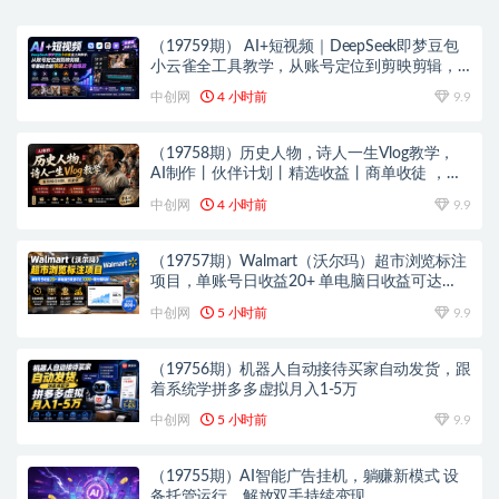
（19759期） AI+短视频｜DeepSeek即梦豆包
小云雀全工具教学，从账号定位到剪映剪辑，
零基础也能快速上手做爆款
中创网
4 小时前
9.9
（19758期）历史人物，诗人一生Vlog教学，
AI制作丨伙伴计划丨精选收益丨商单收徒 ，新
领域红利期，抓紧做
中创网
4 小时前
9.9
（19757期）Walmart（沃尔玛）超市浏览标注
项目，单账号日收益20+ 单电脑日收益可达
1000+带分佣机制
中创网
5 小时前
9.9
（19756期）机器人自动接待买家自动发货，跟
着系统学拼多多虚拟月入1-5万
中创网
5 小时前
9.9
（19755期）AI智能广告挂机，躺赚新模式 设
备托管运行，解放双手持续变现