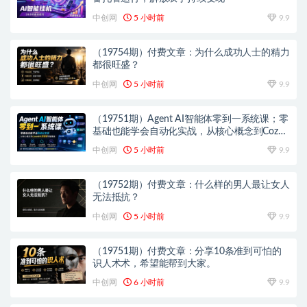
中创网
5 小时前
9.9
（19754期）付费文章：为什么成功人士的精力
都很旺盛？
中创网
5 小时前
9.9
（19751期）Agent AI智能体零到一系统课；零
基础也能学会自动化实战，从核心概念到Coze
工作流搭建完整覆盖
中创网
5 小时前
9.9
（19752期）付费文章：什么样的男人最让女人
无法抵抗？
中创网
5 小时前
9.9
（19751期）付费文章：分享10条准到可怕的
识人术术，希望能帮到大家。
中创网
6 小时前
9.9