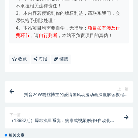
不承担相关法律责任！
3、本内容若侵犯到你的版权利益，请联系我们，会
尽快给予删除处理！
4、本站项目均需要自学，无指导；
项目如有涉及付
费环节
，请
自行判断
，本站不负责项目的真伪！
收藏
海报
链接
上一篇
抖音24W粉丝博主的爱情国风动漫动画深度解读教程，
零基础解锁抖音精选独家收益，单日1k+长期稳定
下一篇
（18882期）爆款流量系统：病毒式视频创作+自动化
盈利，告别盲目试错，打造可预期的稳定收入
相关文章