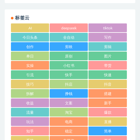
标签云
AI
deepseek
tiktok
今日头条
全自动
写作
创作
剪映
剪辑
单日
原创
图片
实操
小红书
带货
引流
快手
快速
技巧
抖店
抖音
拆解
挣钱
搭建
收益
文案
新手
流量
淘宝
爆款
玩法
电商
直播
知乎
稳定
简单