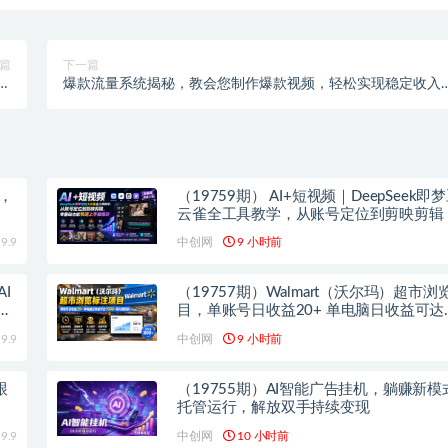
篇
下一篇
・
爆款流量系统揭秘，教会您制作爆款视频，轻松实现稳定收入
程
【原创双语字幕】
+，
（19759期） AI+短视频｜DeepSeek即
云雀全工具教学，从账号定位到剪映剪辑
础也能快速上手做爆款
9.9
中创网
9 小时前
I
（19757期）Walmart（沃尔玛）超市
域
目，单账号日收益20+ 单电脑日收益可达
1000+带分佣机制
9.9
中创网
9 小时前
跟
（19755期）AI智能广告挂机，躺赚新模
托管运行，解放双手持续变现
9.9
中创网
10 小时前