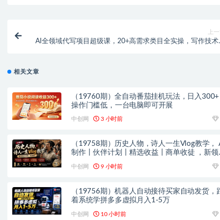
上一
AI全领域代写项目超级课，20+高需求类目全实操，写作技术
提示词・接单谈单，副业月入过W零基础喂饭式教
相关文章
（19760期）全自动番茄挂机玩法，日入300
操作门槛低，一台电脑即可开展
中创网
3 小时前
（19758期）历史人物，诗人一生Vlog教学， A
制作丨伙伴计划丨精选收益丨商单收徒 ，新领
红利期，抓紧做
中创网
9 小时前
（19756期）机器人自动接待买家自动发货，
着系统学拼多多虚拟月入1-5万
中创网
10 小时前