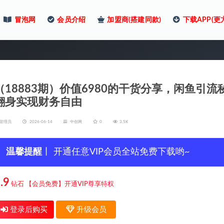
冒泡网
会员介绍
加盟商(搭建同款)
下载APP(更
（18883期）价值6980的干货分享，闲鱼引流
翻身实现财务自由
管理员
2026-06-14
中创网
0
3.5K
温馨提醒
丨 开通任意VIP会员全站免费下载哟~
.9
钻石
【会员免费】开通VIP尊享特权
登录后购买
升级会员