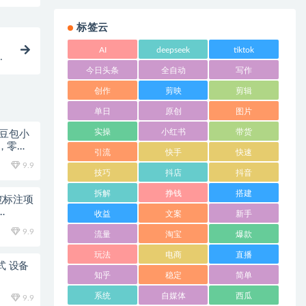
标签云
AI
deepseek
tiktok
今日头条
全自动
写作
创作
剪映
剪辑
单日
原创
图片
实操
小红书
带货
梦豆包小
，零基
引流
快手
快速
9.9
技巧
抖店
抖音
拆解
挣钱
搭建
浏览标注项
收益
文案
新手
9.9
流量
淘宝
爆款
玩法
电商
直播
式 设备
知乎
稳定
简单
系统
自媒体
西瓜
9.9