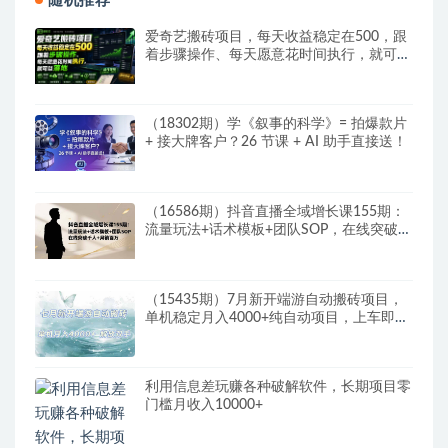
随机推荐
爱奇艺搬砖项目，每天收益稳定在500，跟
着步骤操作、每天愿意花时间执行，就可以
落地
（18302期）学《叙事的科学》= 拍爆款片
+ 接大牌客户？26 节课 + AI 助手直接送！
（16586期）抖音直播全域增长课155期：
流量玩法+话术模板+团队SOP，在线突破千
人+…
（15435期）7月新开端游自动搬砖项目，
单机稳定月入4000+纯自动项目，上车即吃
肉。
利用信息差玩赚各种破解软件，长期项目零
门槛月收入10000+