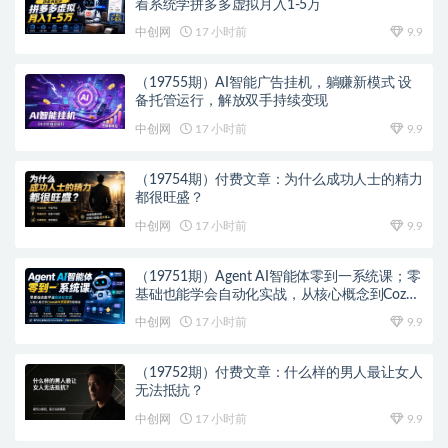
着系统学拼多多虚拟月入1-5万
中创网
17 小时前
9.9
（19755期）AI智能广告挂机，躺赚新模式 设
备托管运行，解放双手持续变现
中创网
17 小时前
9.9
（19754期）付费文章：为什么成功人士的精力
都很旺盛？
中创网
17 小时前
9.9
（19751期）Agent AI智能体零到一系统课；零
基础也能学会自动化实战，从核心概念到Coze
工作流搭建完整覆盖
中创网
17 小时前
9.9
（19752期）付费文章：什么样的男人最让女人
无法抵抗？
中创网
17 小时前
9.9