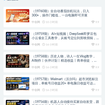
（19760期）全自动番茄挂机玩法，日入
300+，操作门槛低，一台电脑即可开展
中创网
10 小时前
9.9
（19759期） AI+短视频｜DeepSeek即梦豆包
小云雀全工具教学，从账号定位到剪映剪辑，
零基础也能快速上手做爆款
中创网
16 小时前
9.9
（19758期）历史人物，诗人一生Vlog教学，
AI制作丨伙伴计划丨精选收益丨商单收徒 ，新
领域红利期，抓紧做
中创网
16 小时前
9.9
（19757期）Walmart（沃尔玛）超市浏览标注
项目，单账号日收益20+ 单电脑日收益可达
1000+带分佣机制
中创网
16 小时前
9.9
（19756期）机器人自动接待买家自动发货，跟