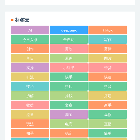
标签云
AI
deepseek
tiktok
今日头条
全自动
写作
创作
剪映
剪辑
单日
原创
图片
实操
小红书
带货
引流
快手
快速
技巧
抖店
抖音
拆解
挣钱
搭建
收益
文案
新手
流量
淘宝
爆款
玩法
电商
直播
知乎
稳定
简单