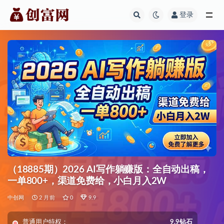
登录
全部
（18885期）2026 AI写作躺赚版：全自动出稿，
一单800+，渠道免费给，小白月入2W
中创网
2 月前
0
9.9
普通用户特权：
9.9钻石