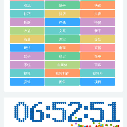
引流
快手
快速
技巧
抖店
抖音
拆解
挣钱
搭建
收益
文案
新手
流量
淘宝
爆款
玩法
电商
直播
知乎
稳定
简单
系统
自媒体
西瓜
视频
视频制作
视频号
赛道
闲鱼
项目