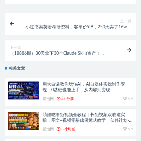
上一篇
小红书卖英语考研资料，客单价9.9，250天卖了16w，
详细拆解教学
下一篇
（18886期）30天拿下30个Claude Skills资产！
Obsidian知识库双教程，提效还能接单变现
相关文章
用大白话教你玩转AI，AI自媒体实操制作变
现，0基础也能上手，从内容到变现
冒泡网
41 分前
9.9
萌娃吃播短视频全教程｜长短视频双赛道实
操，图文+视频零基础保姆式教学，伙伴计划-
收徒-商单等多种变现方式
冒泡网
3 小时前
9.9