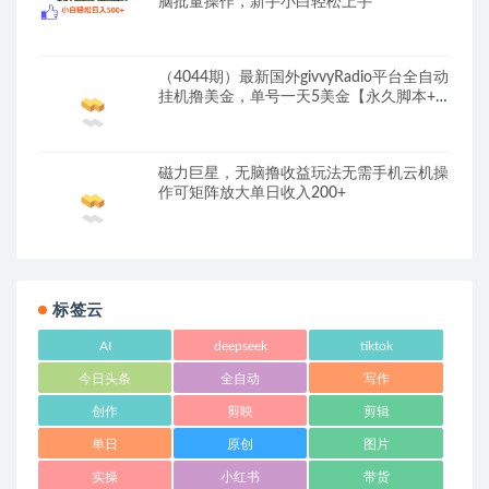
脑批量操作，新手小白轻松上手
（4044期）最新国外givvyRadio平台全自动
挂机撸美金，单号一天5美金【永久脚本+教
程】
磁力巨星，无脑撸收益玩法无需手机云机操
作可矩阵放大单日收入200+
标签云
AI
deepseek
tiktok
今日头条
全自动
写作
创作
剪映
剪辑
单日
原创
图片
实操
小红书
带货