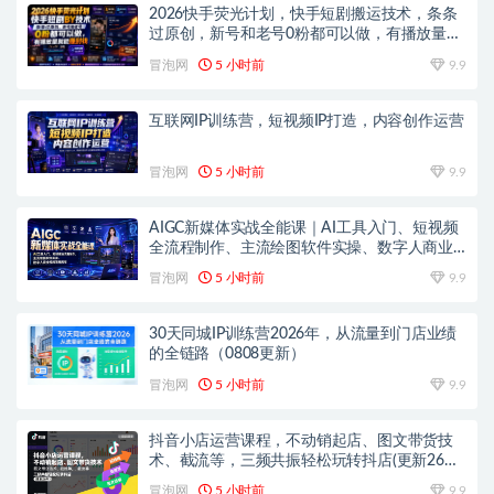
2026快手荧光计划，快手短剧搬运技术，条条
过原创，新号和老号0粉都可以做，有播放量就
能賺到钱
冒泡网
5 小时前
9.9
互联网IP训练营，短视频IP打造，内容创作运营
冒泡网
5 小时前
9.9
AIGC新媒体实战全能课｜AI工具入门、短视频
全流程制作、主流绘图软件实操、数字人商业
视频落地教程
冒泡网
5 小时前
9.9
30天同城IP训练营2026年，从流量到门店业绩
的全链路（0808更新）
冒泡网
5 小时前
9.9
抖音小店运营课程，不动销起店、图文带货技
术、截流等，三频共振轻松玩转抖店(更新26年
08月)
冒泡网
5 小时前
9.9