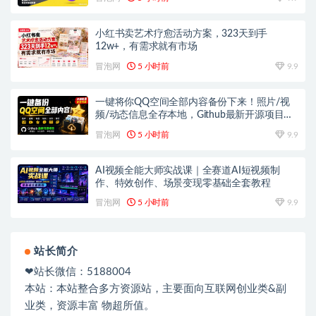
小红书卖艺术疗愈活动方案，323天到手
12w+，有需求就有市场
冒泡网
5 小时前
9.9
一键将你QQ空间全部内容备份下来！照片/视
频/动态信息全存本地，Github最新开源项目
QzoneArchive
冒泡网
5 小时前
9.9
AI视频全能大师实战课｜全赛道AI短视频制
作、特效创作、场景变现零基础全套教程
冒泡网
5 小时前
9.9
站长简介
❤站长微信：5188004
本站：本站整合多方资源站，主要面向互联网创业类&副
业类，资源丰富 物超所值。