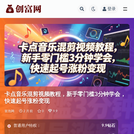
登录
全部
卡点音乐混剪视频教程，新手零门槛3分钟学会，
快速起号涨粉变现
冒泡网
2 月前
0
9.9
普通用户特权：
9.9钻石