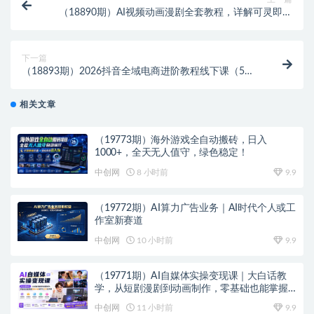
（18890期）AI视频动画漫剧全套教程，详解可灵即梦
Pika等七大平台，手把手教学零基础快速做视频
下一篇
（18893期）2026抖音全域电商进阶教程线下课（5月
9-11号）行业洞察+竞品分析+策略制定，提升全域ROI
与GMV
相关文章
（19773期）海外游戏全自动搬砖，日入
1000+，全天无人值守，绿色稳定！
中创网
8 小时前
9.9
（19772期）AI算力广告业务｜AI时代个人或工
作室新赛道
中创网
10 小时前
9.9
（19771期）AI自媒体实操变现课｜大白话教
学，从短剧漫剧到动画制作，零基础也能掌握
爆款内容创作与变现全流程
中创网
11 小时前
9.9