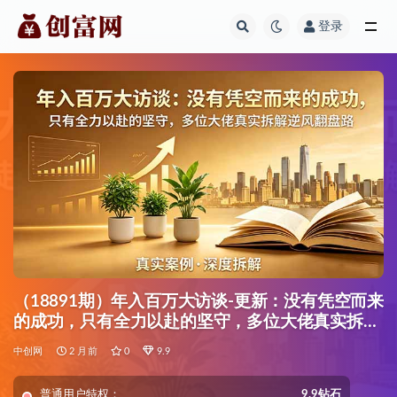
登录
全部
（18891期）年入百万大访谈-更新：没有凭空而来
的成功，只有全力以赴的坚守，多位大佬真实拆解
逆风翻盘路
中创网
2 月前
0
9.9
普通用户特权：
9.9钻石