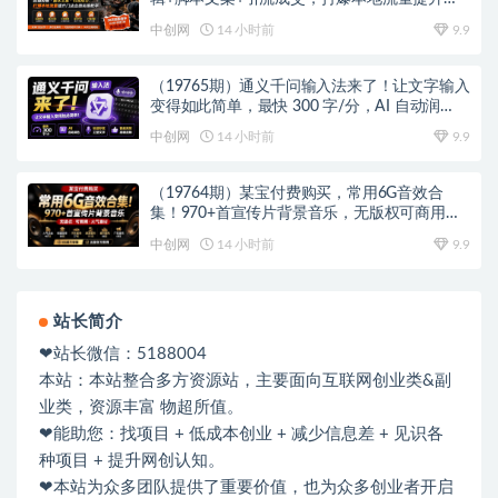
店业绩实操教学
中创网
14 小时前
9.9
（19765期）通义千问输入法来了！让文字输入
变得如此简单，最快 300 字/分，AI 自动润
色，说话秒变工整文字
中创网
14 小时前
9.9
（19764期）某宝付费购买，常用6G音效合
集！970+首宣传片背景音乐，无版权可商用大
气素材，分类清晰，高质量内容
中创网
14 小时前
9.9
站长简介
❤站长微信：5188004
本站：本站整合多方资源站，主要面向互联网创业类&副
业类，资源丰富 物超所值。
❤能助您：找项目 + 低成本创业 + 减少信息差 + 见识各
种项目 + 提升网创认知。
❤本站为众多团队提供了重要价值，也为众多创业者开启