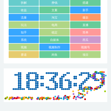
拆解
挣钱
搭建
收益
文案
新手
流量
淘宝
爆款
玩法
电商
直播
知乎
稳定
简单
系统
自媒体
西瓜
视频
视频制作
视频号
赛道
闲鱼
项目