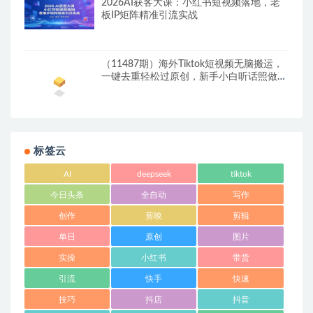
2026AI获客大课：小红书短视频落地，老
板IP矩阵精准引流实战
（11487期）海外Tiktok短视频无脑搬运，
一键去重轻松过原创，新手小白听话照做日
入…
标签云
AI
deepseek
tiktok
今日头条
全自动
写作
创作
剪映
剪辑
单日
原创
图片
实操
小红书
带货
引流
快手
快速
技巧
抖店
抖音