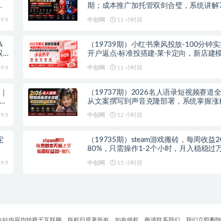
速
期；成本推广加托管双剑合璧，系统讲解
玩法优劣势与选择策略
9.9
中创网
11 小时前
A
（19739期）小红书乘风投放-100分钟
双
开户返点·标准投搭建·莱卡定向，新店建
记自然流量全套教学
9.9
中创网
11 小时前
器｜
（19737期）2026名人语录短视频赛道
个人
从文案撰写到声音克隆部署，系统掌握涨
双赢制作技术
9.9
中创网
12 小时前
定
（19735期）steam游戏搬砖，每周收益2
80%，只需操作1-2个小时，月入稳稳过
险长期做
9.9
中创网
15 小时前
 本站内容均转载于互联网，版权归原著所有，如有侵权，敬请联系我们，我们立即删除