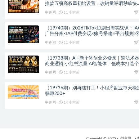
推款五项高权重初始设置，改销量评晒秒单快
破零积累基础权重
中创网
11 小时前
（19740期）2026TikTok短剧出海实战课：IA
广告分账×IAP付费变现×账号搭建×平台规则×
轨爆发×回款全流程
中创网
11 小时前
（19738期）AI+新个体创业必修课｜道法术
商业逻辑·小红书流量·AI智能体｜低成本打造
变现小生意全套教学
中创网
11 小时前
（19736期）别再瞎打工！小程序副业每天稳
躺赚200+
中创网
14 小时前
Copyright © 2025 ·
创富网
·