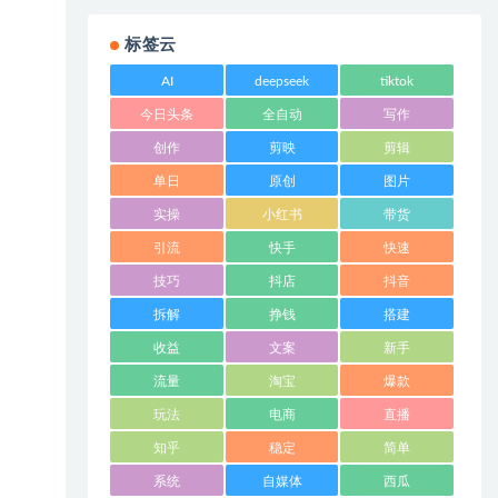
标签云
AI
deepseek
tiktok
今日头条
全自动
写作
创作
剪映
剪辑
单日
原创
图片
实操
小红书
带货
引流
快手
快速
技巧
抖店
抖音
拆解
挣钱
搭建
收益
文案
新手
流量
淘宝
爆款
玩法
电商
直播
知乎
稳定
简单
系统
自媒体
西瓜