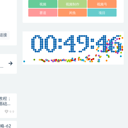
视频
视频制作
视频号
赛道
闲鱼
项目
链接
批
教程；
基础也
9.9
略-62