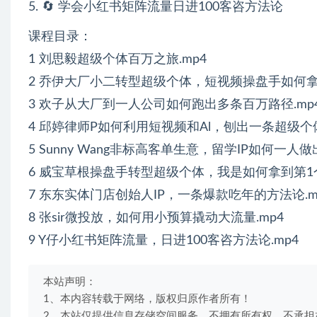
5. 🔄 学会小红书矩阵流量日进100客咨方法论
课程目录：
1 刘思毅超级个体百万之旅.mp4
2 乔伊大厂小二转型超级个体，短视频操盘手如何拿到第
3 欢子从大厂到一人公司如何跑出多条百万路径.mp
4 邱婷律师P如何利用短视频和Al，刨出一条超级个体
5 Sunny Wang非标高客单生意，留学IP如何一人做
6 威宝草根操盘手转型超级个体，我是如何拿到第1个
7 东东实体门店创始人IP，一条爆款吃年的方法论.m
8 张sir微投放，如何用小预算撬动大流量.mp4
9 Y仔小红书矩阵流量，日进100客咨方法论.mp4
本站声明：
1、本内容转载于网络，版权归原作者所有！
2、本站仅提供信息存储空间服务，不拥有所有权，不承担