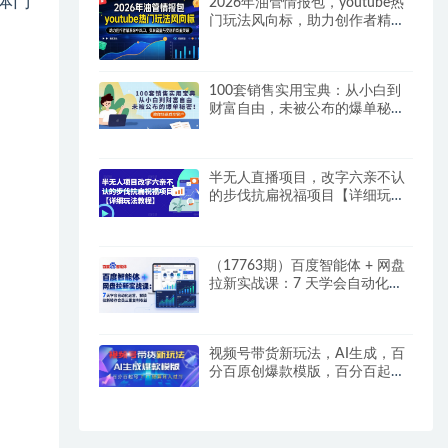
体门
2026年油管情报包，youtube热
门玩法风向标，助力创作者精准
踩中风口，实现流量与变现的双
重突破
100套销售实用宝典：从小白到
财富自由，未被公布的爆单秘
密！
半无人直播项目，改字六亲不认
的步伐抗扁祝福项目【详细玩法
教程】
（17763期）百度智能体 + 网盘
拉新实战课：7 天学会自动化运
营，解锁拉新转存会员三重复利
收益
视频号带货新玩法，AI生成，百
分百原创爆款模版，百分百起
号，高佣商品T+1结算月入过W