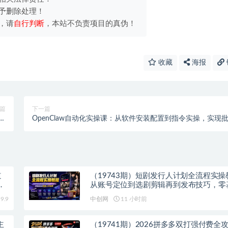
予删除处理！
，请
自行判断
，本站不负责项目的真伪！
收藏
海报
篇
下一篇
接，
OpenClaw自动化实操课：从软件安装配置到指令实操，实现
巧
量高效运营
道
（19743期）短剧发行人计划全流程实操
零
从账号定位到选剧剪辑再到发布技巧，零
能快速上手出单
9.9
中创网
11 小时前
主
（19741期）2026拼多多双打强付费全攻