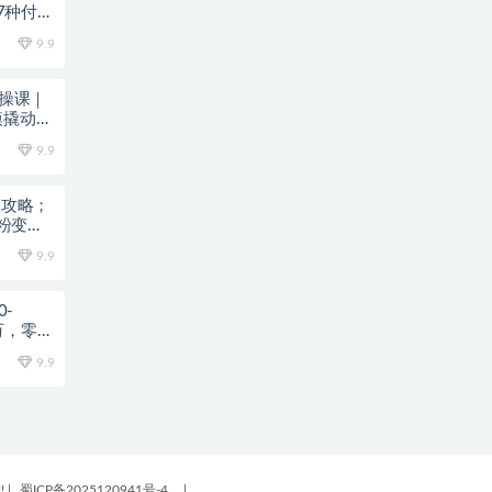
7种付费
9.9
实操课｜
模撬动笔
9.9
全攻略；
粉变现
9.9
0-
万，零风
9.9
!
|
蜀ICP备2025120941号-4
|