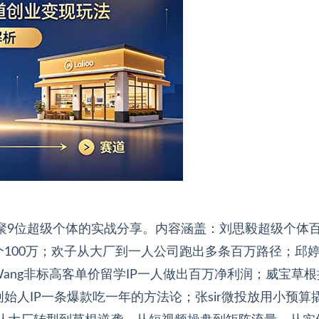
汇聚9位超级个体的实战分享。内容涵盖：刘思毅超级个体
100万；欢子从大厂到一人公司跑出多条百万路径；邱
 Wang非标高客单价留学IP一人做出百万净利润；威宝草
人IP一条爆款吃一年的方法论；张sir微投放用小预算