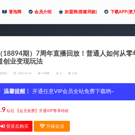
冒泡网
会员介绍
加盟商(搭建同款)
下载APP(更
（18894期）7周年直播回放！普通人如何从
道创业变现玩法
管理员
2026-06-15
中创网
0
3.2K
温馨提醒
丨 开通任意VIP会员全站免费下载哟~
.9
钻石
【会员免费】开通VIP尊享特权
登录后购买
升级会员