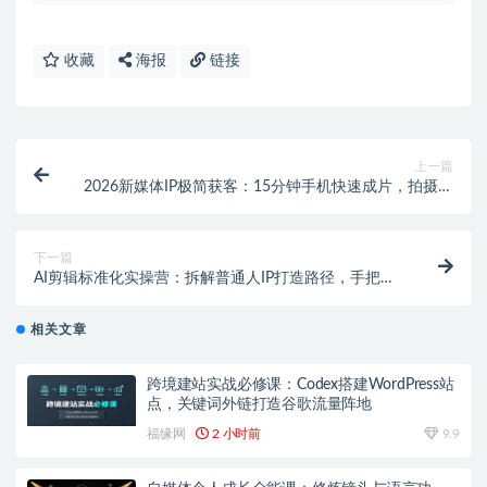
收藏
海报
链接
上一篇
2026新媒体IP极简获客：15分钟手机快速成片，拍摄剪
辑搭配AI工具高效引流
下一篇
AI剪辑标准化实操营：拆解普通人IP打造路径，手把手
实操剪辑，配套练习素材
相关文章
跨境建站实战必修课：Codex搭建WordPress站
点，关键词外链打造谷歌流量阵地
福缘网
2 小时前
9.9