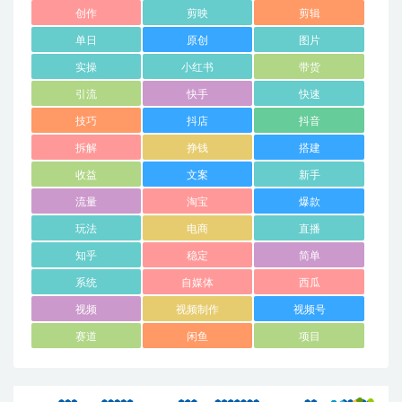
创作
剪映
剪辑
单日
原创
图片
实操
小红书
带货
引流
快手
快速
技巧
抖店
抖音
拆解
挣钱
搭建
收益
文案
新手
流量
淘宝
爆款
玩法
电商
直播
知乎
稳定
简单
系统
自媒体
西瓜
视频
视频制作
视频号
赛道
闲鱼
项目