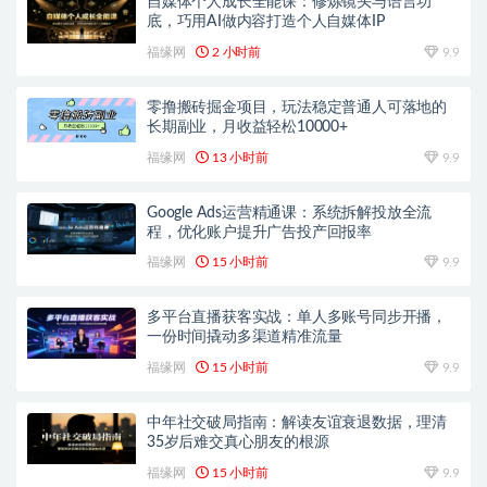
自媒体个人成长全能课：修炼镜头与语言功
底，巧用AI做内容打造个人自媒体IP
福缘网
2 小时前
9.9
零撸搬砖掘金项目，玩法稳定普通人可落地的
长期副业，月收益轻松10000+
福缘网
13 小时前
9.9
Google Ads运营精通课：系统拆解投放全流
程，优化账户提升广告投产回报率
福缘网
15 小时前
9.9
多平台直播获客实战：单人多账号同步开播，
一份时间撬动多渠道精准流量
福缘网
15 小时前
9.9
中年社交破局指南：解读友谊衰退数据，理清
35岁后难交真心朋友的根源
福缘网
15 小时前
9.9