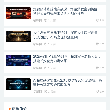
短视频带货落地实战课：海量爆款案例拆解，
掌握拍摄剪辑与带货脚本创作技巧
福缘网
1 天前
9.9
人性思维三日线下特训：深挖人性底层规律，
识人设防、布局变现抓流量风口
福缘网
1 天前
9.9
2026商业IP流量特训营：精准定位老板人设，
搭建长效稳定内容体系
福缘网
1 天前
9.9
AI精准获客实战营2.0：吃透GEO引流逻辑，搭
建长效稳定客户获取体系
福缘网
1 天前
9.9
站长简介