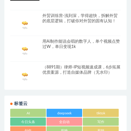
外贸训练营-浅到深，学得超快，拆解外贸
的底层逻辑，打破你对外贸的固有认知！
用Ai制作能说会唱的数字人，单个视频点赞
过W，单日变现1k
（8891期）律师-IP短视频速成课，6步拓展
优质案源，打造自媒体品牌（无水印）
标签云
AI
deepseek
tiktok
今日头条
全自动
写作
创作
剪映
剪辑