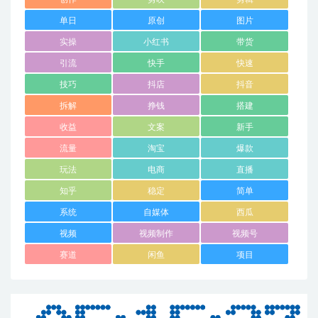
单日
原创
图片
实操
小红书
带货
引流
快手
快速
技巧
抖店
抖音
拆解
挣钱
搭建
收益
文案
新手
流量
淘宝
爆款
玩法
电商
直播
知乎
稳定
简单
系统
自媒体
西瓜
视频
视频制作
视频号
赛道
闲鱼
项目