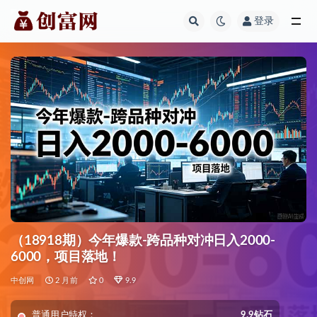
登录
全部
（18918期）今年爆款-跨品种对冲日入2000-
6000，项目落地！
中创网
2 月前
0
9.9
普通用户特权：
9.9钻石