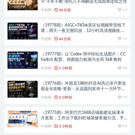
字“不常不断”依托八不偈解读无我因果连续之理
中创网
34 分前
9.9
（19778期）AIGC×TikTok美区短视频带货线下
课；两天一夜完整回放，12小时高清视频收录
头部操盘手全流程教学
中创网
44 分前
9.9
（19777期）让 Codex 用中转站生成图片：CC
Switch 配置、画图能力检测与全局 Skill 教程
中创网
2 小时前
9.9
（19776期）外面卖188的抖音AI伪记录片赛道
掘金全攻略-更新；从选题到发布十一大环节拆
解，零基础也能做出高流量真实感内容
中创网
2 小时前
9.9
（19775期）阿里巴巴1688店铺基建实操课-8
月更新；工作台下载到旺铺装修客服分流，手
把手搞定开店全部必备操作
中创网
3 小时前
9.9