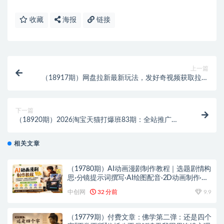
收藏
海报
链接
上一篇
（18917期）网盘拉新最新玩法，发好奇视频获取拉新
收益
下一篇
（18920期）2026淘宝天猫打爆班83期：全站推广
3.0，30天投产20+全店托管30，0销量到爆款群全链路
相关文章
（19780期）AI动画漫剧制作教程｜选题剧情构
思·分镜提示词撰写·AI绘图配音·2D动画制作·剪
映实操完成完整漫剧成片
中创网
32 分前
9.9
（19779期）付费文章：佛学第二弹：还是四个