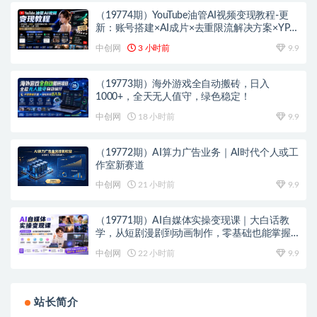
（19774期）YouTube油管AI视频变现教程-更
新：账号搭建×AI成片×去重限流解决方案×YPP
变现×AI真人生成×人物一致性
中创网
3 小时前
9.9
（19773期）海外游戏全自动搬砖，日入
1000+，全天无人值守，绿色稳定！
中创网
18 小时前
9.9
（19772期）AI算力广告业务｜AI时代个人或工
作室新赛道
中创网
21 小时前
9.9
（19771期）AI自媒体实操变现课｜大白话教
学，从短剧漫剧到动画制作，零基础也能掌握
爆款内容创作与变现全流程
中创网
22 小时前
9.9
站长简介