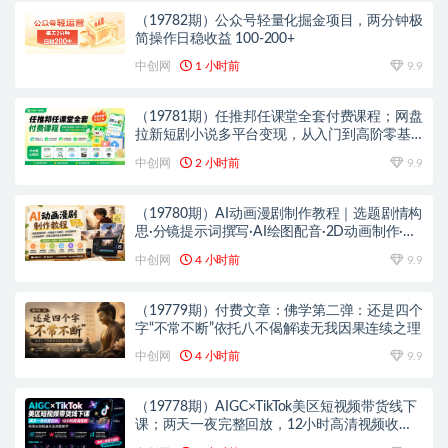
（19782期）公众号轻量化掘金项目，两分钟极
简操作日稳收益 100-200+
中创网
1 小时前
9.9
（19781期）任推邦任课堂全套付费课程；网盘
拉新短剧小说多平台变现，从入门到高阶零基
础也能轻松上手实操
中创网
2 小时前
9.9
（19780期）AI动画漫剧制作教程｜选题剧情构
思·分镜提示词撰写·AI绘图配音·2D动画制作·剪
映实操完成完整漫剧成片
中创网
4 小时前
9.9
（19779期）付费文章：佛学第二弹：还是四个
字“不常不断”依托八不偈解读无我因果连续之理
中创网
4 小时前
9.9
（19778期）AIGC×TikTok美区短视频带货线下
课；两天一夜完整回放，12小时高清视频收录
头部操盘手全流程教学