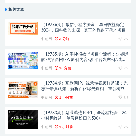
链，全方位降低经营风险提升收益
相关文章
（19786期）微信小程序掘金，单日收益稳定
300+，四种收入来源，真正的靠谱可落地项目
中创网
3 分前
9.9
（19785期）AI手抄报教辅项目全流程：对标拆
解×封面制作×AI原创内容×多平台发布×私域引
流×网盘变现
中创网
13 分前
9.9
（19784期）互联网IP训练营短视频打造课；先
忘掉错误认知，解析百亿曝光真相，重新树立
内容创作方向感与收入模型认知
中创网
1 小时前
9.9
（19783期）副业精选TOP1，全流程托管，24
小时见收益，单号轻松日入500+
中创网
1 小时前
9.9