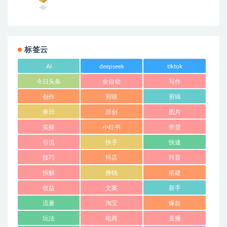
标签云
AI
deepseek
tiktok
今日头条
全自动
写作
创作
剪映
剪辑
单日
原创
图片
实操
小红书
带货
引流
快手
快速
技巧
抖店
抖音
拆解
挣钱
搭建
收益
文案
新手
流量
淘宝
爆款
玩法
电商
直播