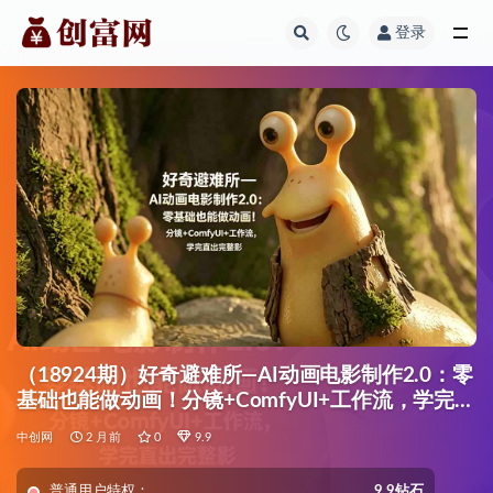
登录
全部
（18924期）好奇避难所—AI动画电影制作2.0：零
基础也能做动画！分镜+ComfyUI+工作流，学完直
出完整影片
中创网
2 月前
0
9.9
普通用户特权：
9.9钻石