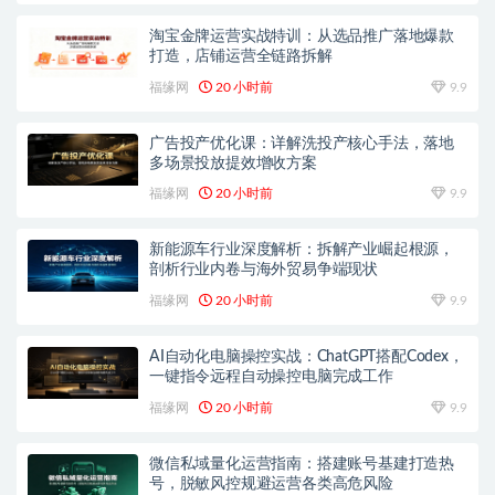
淘宝金牌运营实战特训：从选品推广落地爆款
打造，店铺运营全链路拆解
福缘网
20 小时前
9.9
广告投产优化课：详解洗投产核心手法，落地
多场景投放提效增收方案
福缘网
20 小时前
9.9
新能源车行业深度解析：拆解产业崛起根源，
剖析行业内卷与海外贸易争端现状
福缘网
20 小时前
9.9
AI自动化电脑操控实战：ChatGPT搭配Codex，
一键指令远程自动操控电脑完成工作
福缘网
20 小时前
9.9
微信私域量化运营指南：搭建账号基建打造热
号，脱敏风控规避运营各类高危风险