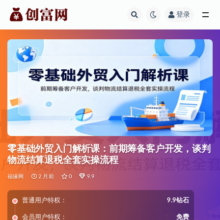
登录
全部
零基础外贸入门解析课：前期筹备客户开发，谈判
物流结算退税全套实操流程
福缘网
2 月前
0
9.9
普通用户特权：
9.9钻石
会员用户特权：
免费