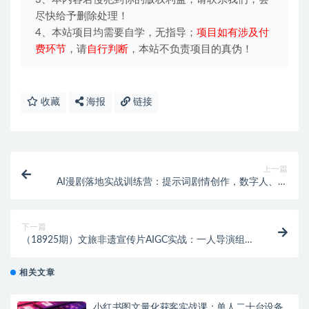
尽快给予删除处理！
4、本站项目均需要自学，无指导；
项目如有涉及付
费环节
，请
自行判断
，本站不负责项目的真伪！
收藏
海报
链接
上一篇
AI漫剧落地实战训练营：提示词剧情创作，数字人、图
片处理各类AI功能详解
下一篇
（18925期）文旅非遗宣传片AIGC实战：一人导演组从
0到1，GPT Image2+Seedance2.0全流程
相关文章
小红书图文量化获客实战课：单人二十台设备