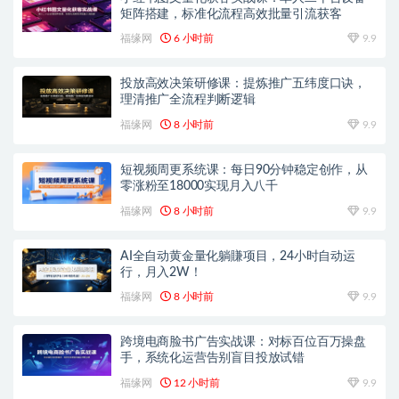
矩阵搭建，标准化流程高效批量引流获客
福缘网
6 小时前
9.9
投放高效决策研修课：提炼推广五纬度口诀，
理清推广全流程判断逻辑
福缘网
8 小时前
9.9
短视频周更系统课：每日90分钟稳定创作，从
零涨粉至18000实现月入八千
福缘网
8 小时前
9.9
AI全自动黄金量化躺賺项目，24小时自动运
行，月入2W！
福缘网
8 小时前
9.9
跨境电商脸书广告实战课：对标百位百万操盘
手，系统化运营告别盲目投放试错
福缘网
12 小时前
9.9