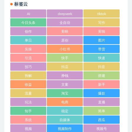
标签云
AI
deepseek
tiktok
今日头条
全自动
写作
创作
剪映
剪辑
单日
原创
图片
实操
小红书
带货
引流
快手
快速
技巧
抖店
抖音
拆解
挣钱
搭建
收益
文案
新手
流量
淘宝
爆款
玩法
电商
直播
知乎
稳定
简单
系统
自媒体
西瓜
视频
视频制作
视频号