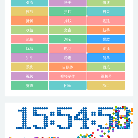
引流
快手
快速
技巧
抖店
抖音
拆解
挣钱
搭建
收益
文案
新手
流量
淘宝
爆款
玩法
电商
直播
知乎
稳定
简单
系统
自媒体
西瓜
视频
视频制作
视频号
赛道
闲鱼
项目