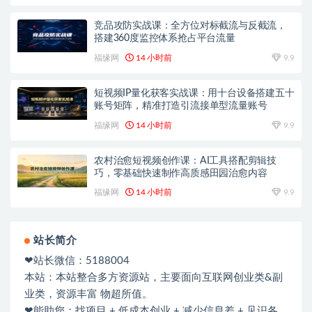
竞品攻防实战课：全方位对标截流与反截流，
搭建360度监控体系抢占平台流量
福缘网
14 小时前
9.9
短视频IP量化获客实战课：用十台设备搭建五十
账号矩阵，精准打造引流接单型流量账号
福缘网
14 小时前
9.9
农村治愈短视频创作课：AI工具搭配剪辑技
巧，零基础快速制作高质感田园治愈内容
福缘网
14 小时前
9.9
站长简介
❤站长微信：5188004
本站：本站整合多方资源站，主要面向互联网创业类&副
业类，资源丰富 物超所值。
❤能助您：找项目 + 低成本创业 + 减少信息差 + 见识各