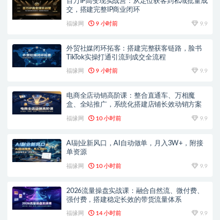
百万IP高变现实战营：从定位获客到私域批量成
交，搭建完整IP商业闭环
福缘网
9 小时前
9.9
外贸社媒闭环拓客：搭建完整获客链路，脸书
TikTok实操打通引流到成交全流程
福缘网
9 小时前
9.9
电商全店动销高阶课：整合直通车、万相魔
盒、全站推广，系统化搭建店铺长效动销方案
福缘网
10 小时前
9.9
AI副业新风口，AI自动做单，月入3W+，附接
单资源
福缘网
10 小时前
9.9
2026流量操盘实战课：融合自然流、微付费、
强付费，搭建稳定长效的带货流量体系
福缘网
14 小时前
9.9