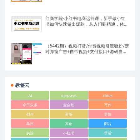
红商学院·小红书电商运营课，​新手做小红
书如何快速做出爆款，从入门到精通，体验
不一样的收货
（5442期）视频打赏/付费视频引流吸粉/定
时弹窗广告+自带视频+支付接口+源码自适
应
标签云
AI
deepseek
tiktok
今日头条
全自动
写作
创作
剪映
剪辑
单日
原创
图片
实操
小红书
带货