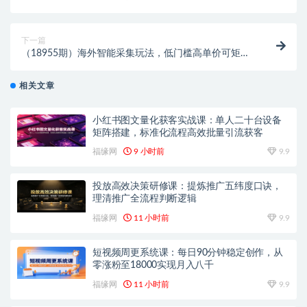
复盘SOP，撬动自然流拉高ROI
下一篇
（18955期）海外智能采集玩法，低门槛高单价可矩
阵，当天可见收益，单窗口30+
相关文章
小红书图文量化获客实战课：单人二十台设备
矩阵搭建，标准化流程高效批量引流获客
福缘网
9 小时前
9.9
投放高效决策研修课：提炼推广五纬度口诀，
理清推广全流程判断逻辑
福缘网
11 小时前
9.9
短视频周更系统课：每日90分钟稳定创作，从
零涨粉至18000实现月入八千
福缘网
11 小时前
9.9