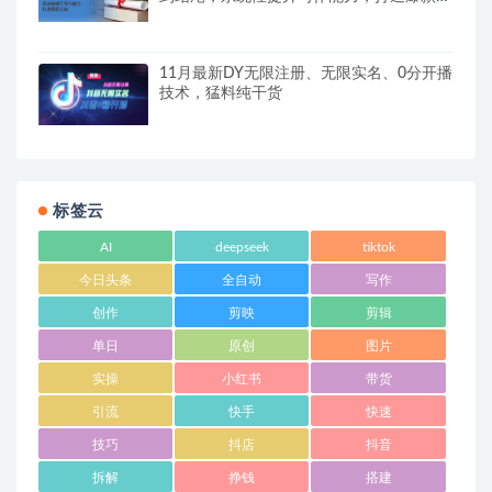
章
11月最新DY无限注册、无限实名、0分开播
技术，猛料纯干货
标签云
AI
deepseek
tiktok
今日头条
全自动
写作
创作
剪映
剪辑
单日
原创
图片
实操
小红书
带货
引流
快手
快速
技巧
抖店
抖音
拆解
挣钱
搭建