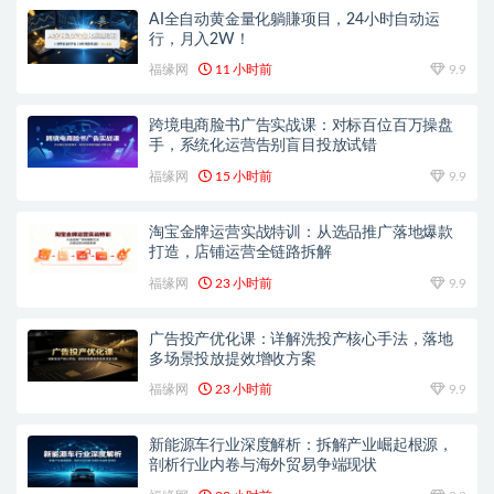
AI全自动黄金量化躺賺项目，24小时自动运
行，月入2W！
福缘网
11 小时前
9.9
跨境电商脸书广告实战课：对标百位百万操盘
手，系统化运营告别盲目投放试错
福缘网
15 小时前
9.9
淘宝金牌运营实战特训：从选品推广落地爆款
打造，店铺运营全链路拆解
福缘网
23 小时前
9.9
广告投产优化课：详解洗投产核心手法，落地
多场景投放提效增收方案
福缘网
23 小时前
9.9
新能源车行业深度解析：拆解产业崛起根源，
剖析行业内卷与海外贸易争端现状