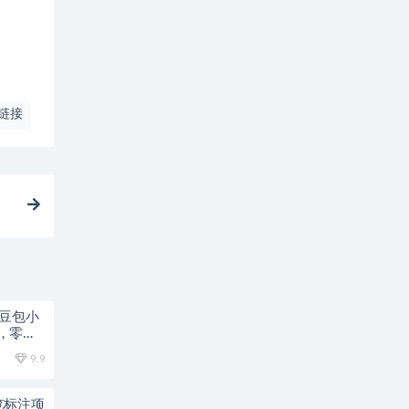
链接
梦豆包小
，零基
9.9
浏览标注项