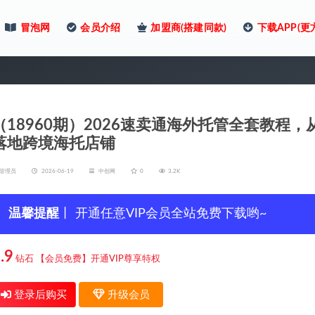
冒泡网
会员介绍
加盟商(搭建同款)
下载APP(更
（18960期）2026速卖通海外托管全套教
落地跨境海托店铺
管理员
2026-06-19
中创网
0
3.2K
温馨提醒
丨 开通任意VIP会员全站免费下载哟~
.9
钻石
【会员免费】开通VIP尊享特权
登录后购买
升级会员