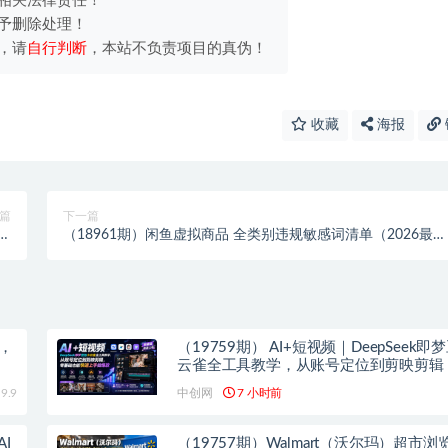
相关法律责任！
予删除处理！
，请
自行判断
，本站不负责项目的真伪！
收藏
海报
篇
下一篇
布
（18961期）闲鱼虚拟商品 全类别违规敏感词清单（2026最
效
新），卖教程/AI资料/剪辑制版类必避
+，
（19759期） AI+短视频｜DeepSeek即
云雀全工具教学，从账号定位到剪映剪辑
础也能快速上手做爆款
9.9
中创网
7 小时前
I
（19757期）Walmart（沃尔玛）超市