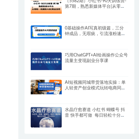
（5582期）小红书-90天训练营-
第7期，熟悉新媒体平台|从零到
一做爆款内容|商业变现
0基础操作AI写真初级篇，三分
钟成品，无瑕疵，引流涨粉速成
秘籍
巧用ChatGPT+AI绘画操作公众号
流量主变现副业分享课
AI短视频同城带货落地实操：单
人轻资产创业模式玩转电商同城
爆单
水晶疗愈赛道 小红书 蝴蝶号 抖
音 快手都可做 每日轻松十分钟
月入米3W+ 抓紧冲