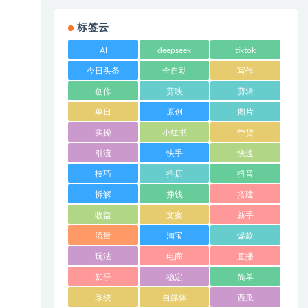
标签云
AI
deepseek
tiktok
今日头条
全自动
写作
创作
剪映
剪辑
单日
原创
图片
实操
小红书
带货
引流
快手
快速
技巧
抖店
抖音
拆解
挣钱
搭建
收益
文案
新手
流量
淘宝
爆款
玩法
电商
直播
知乎
稳定
简单
系统
自媒体
西瓜