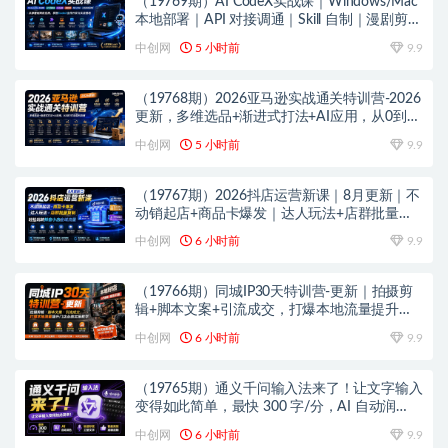
（19769期）AI CodeX实战课｜Windows/Mac
本地部署｜API 对接调通｜Skill 自制｜漫剧剪辑
｜网站 VR 项目｜AI项目落地全教程
中创网
5 小时前
9.9
（19768期）2026亚马逊实战通关特训营-2026
更新，多维选品+渐进式打法+AI应用，从0到1
打造盈利店铺
中创网
5 小时前
9.9
（19767期）2026抖店运营新课｜8月更新｜不
动销起店+商品卡爆发｜达人玩法+店群批量复
制｜轻松玩转抖音小店全域流量
中创网
6 小时前
9.9
（19766期）同城IP30天特训营-更新｜拍摄剪
辑+脚本文案+引流成交，打爆本地流量提升门
店业绩实操教学
中创网
6 小时前
9.9
（19765期）通义千问输入法来了！让文字输入
变得如此简单，最快 300 字/分，AI 自动润
色，说话秒变工整文字
中创网
6 小时前
9.9