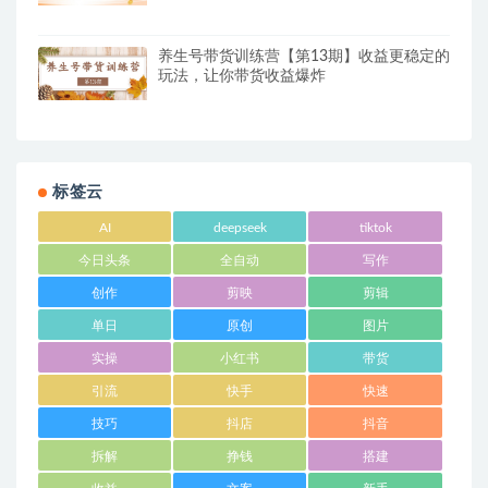
养生号带货训练营【第13期】收益更稳定的
玩法，让你带货收益爆炸
标签云
AI
deepseek
tiktok
今日头条
全自动
写作
创作
剪映
剪辑
单日
原创
图片
实操
小红书
带货
引流
快手
快速
技巧
抖店
抖音
拆解
挣钱
搭建