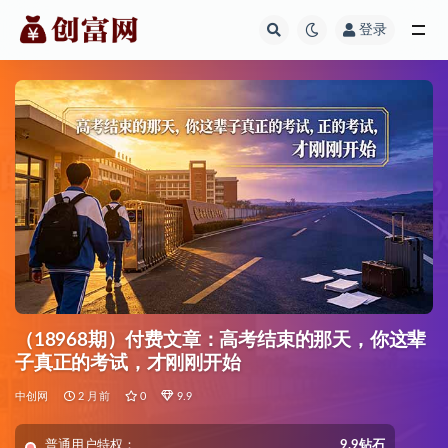
登录
全部
（18968期）付费文章：高考结束的那天，你这辈
子真正的考试，才刚刚开始
中创网
2 月前
0
9.9
普通用户特权：
9.9钻石