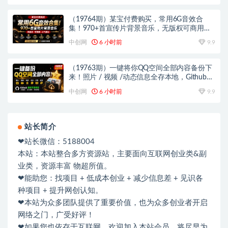
（19764期）某宝付费购买，常用6G音效合
集！970+首宣传片背景音乐，无版权可商用大
气素材，分类清晰，高质量内容
中创网
6 小时前
9.9
（19763期）一键将你QQ空间全部内容备份下
来！照片 / 视频 /动态信息全存本地，Github最
新开源项目 QzoneArchive
中创网
6 小时前
9.9
站长简介
❤站长微信：5188004
本站：本站整合多方资源站，主要面向互联网创业类&副
业类，资源丰富 物超所值。
❤能助您：找项目 + 低成本创业 + 减少信息差 + 见识各
种项目 + 提升网创认知。
❤本站为众多团队提供了重要价值，也为众多创业者开启
网络之门，广受好评！
❤如果您也依存于互联网，欢迎加入本站会员，将尽早为