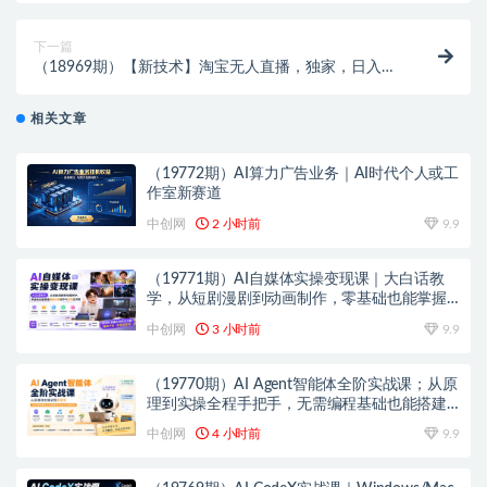
下一篇
（18969期）【新技术】淘宝无人直播，独家，日入
2K+，无封号，可矩阵，长期稳定
相关文章
（19772期）AI算力广告业务｜AI时代个人或工
作室新赛道
中创网
2 小时前
9.9
（19771期）AI自媒体实操变现课｜大白话教
学，从短剧漫剧到动画制作，零基础也能掌握
爆款内容创作与变现全流程
中创网
3 小时前
9.9
（19770期）AI Agent智能体全阶实战课；从原
理到实操全程手把手，无需编程基础也能搭建
自动运行的智能体
中创网
4 小时前
9.9