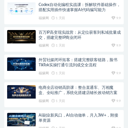
Codex自动化编程实战课：拆解软件基础操作，
搭配实用插件快速掌握AI代码编写能力
福缘网
1 天前
9.9
百万IP高变现实战营：从定位获客到私域批量成
交，搭建完整IP商业闭环
福缘网
1 天前
9.9
外贸社媒闭环拓客：搭建完整获客链路，脸书
TikTok实操打通引流到成交全流程
福缘网
1 天前
9.9
电商全店动销高阶课：整合直通车、万相魔
盒、全站推广，系统化搭建店铺长效动销方案
福缘网
1 天前
9.9
AI副业新风口，AI自动做单，月入3W+，附接
单资源