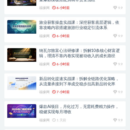
福缘网
6 小时前
9.9
旅业获客操盘实战课：深挖获客底层逻辑，依
靠攻略内容搭建旅游行业稳定引流体系
福缘网
6 小时前
9.9
纳瓦尔致富心法研修课：拆解10条核心财富逻
辑，理清不靠内卷实现被动收入的成长路径
福缘网
6 小时前
9.9
新品转化提速实战课：拆解全链路优化策略，
从流量承接到下单成交稳步拉高新品转化率
福缘网
7 小时前
9.9
爆款Ai项目，月化过万，无需耗费精力操作，
稳健实现每月增收
福缘网
1 天前
9.9