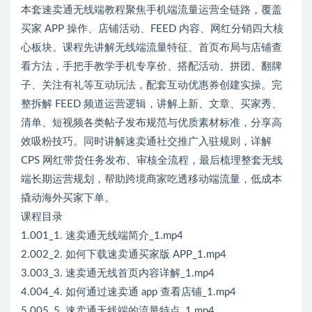
本套速卖通无线端教程聚焦手机端流量运营全链路，覆盖
买家 APP 操作、店铺活动、FEED 内容、网红分销四大核
心板块。课程先讲解无线端流量特征、首页布局与店铺查
看方法，手把手教学手机专享价、搭配活动、拼团、翻牌
子、关注有礼等互动玩法，配套互动优惠券创建实操。完
整拆解 FEED 频道运营逻辑，讲解上新、文章、买家秀、
清单、短视频各类帖子发布规范与优质素材标准，分享高
效吸粉技巧。同时讲解速卖通社交推广入驻规则，详解
CPS 网红带货任务发布、审核全流程，最后梳理整套无线
端长期运营规划，帮助跨境商家吃透移动端流量，低成本
撬动海外买家下单。
课程目录
1.001_1. 速卖通无线端简介_1.mp4
2.002_2. 如何下载速卖通买家版 APP_1.mp4
3.003_3. 速卖通无线首页内容详解_1.mp4
4.004_4. 如何通过速卖通 app 查看店铺_1.mp4
5.005_5. 速卖通无线端的流量特点_1.mp4