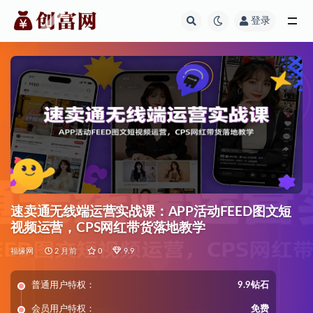
登录
全部
速卖通无线端运营实战课：APP活动FEED图文短
视频运营，CPS网红带货落地教学
福缘网
2 月前
0
9.9
普通用户特权：
9.9钻石
会员用户特权：
免费