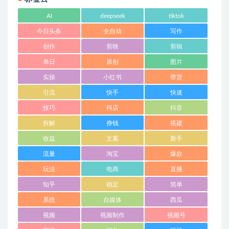
AI
deepseek
tiktok
今日头条
全自动
写作
创作
剪映
剪辑
单日
原创
图片
实操
小红书
带货
引流
快手
快速
技巧
抖店
抖音
拆解
挣钱
搭建
收益
文案
新手
流量
淘宝
爆款
玩法
电商
直播
知乎
稳定
简单
系统
自媒体
西瓜
视频
视频制作
视频号