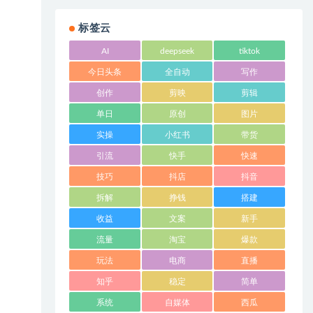
标签云
AI
deepseek
tiktok
今日头条
全自动
写作
创作
剪映
剪辑
单日
原创
图片
实操
小红书
带货
引流
快手
快速
技巧
抖店
抖音
拆解
挣钱
搭建
收益
文案
新手
流量
淘宝
爆款
玩法
电商
直播
知乎
稳定
简单
系统
自媒体
西瓜