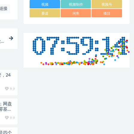
视频
视频制作
视频号
链接
赛道
闲鱼
项目
数
，24
9.9
；网盘
零基础
9.9
是四个