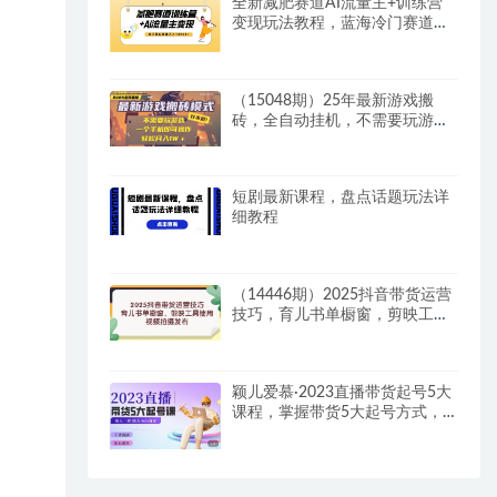
全新减肥赛道AI流量主+训练营
变现玩法教程，蓝海冷门赛道小
白轻松上手，月入10000+【揭
秘】
（15048期）25年最新游戏搬
砖，全自动挂机，不需要玩游
戏，单手机操作日入300+
短剧最新课程，盘点话题玩法详
细教程
（14446期）2025抖音带货运营
技巧，育儿书单橱窗，剪映工具
使用，视频拍摄发布
颖儿爱慕·2023直播带货起号5大
课程，​掌握带货5大起号方式，
掌握起新号逻辑