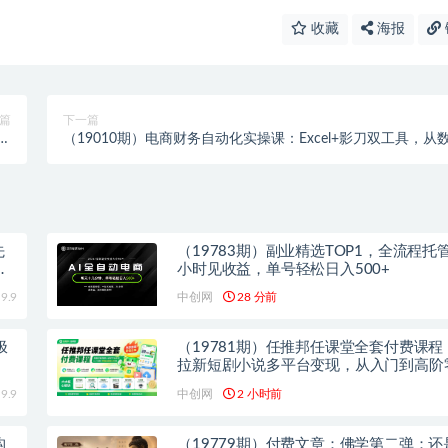
收藏
海报
篇
下一篇
成脚
（19010期）电商财务自动化实操课：Excel+影刀双工具，从
视频
据清洗到一键对账全流程落地
先
（19783期）副业精选TOP1，全流程托管
内
小时见收益，单号轻松日入500+
9.9
中创网
28 分前
极
（19781期）任推邦任课堂全套付费课程
拉新短剧小说多平台变现，从入门到高阶
也能轻松上手实操
9.9
中创网
2 小时前
构
（19779期）付费文章：佛学第二弹：还