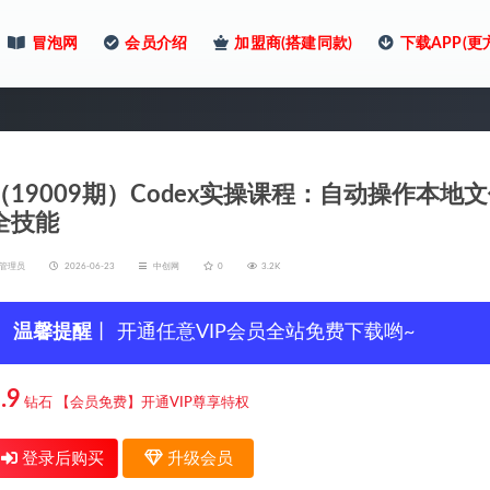
冒泡网
会员介绍
加盟商(搭建同款)
下载APP(更
（19009期）Codex实操课程：自动操作本地文件
全技能
管理员
2026-06-23
中创网
0
3.2K
温馨提醒
丨 开通任意VIP会员全站免费下载哟~
.9
钻石
【会员免费】开通VIP尊享特权
登录后购买
升级会员