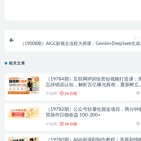
上一
（19008期）AIGC影视全流程大师课：Gemini+DeepSeek生
本分镜，Martini+海螺AI生成
相关文章
（19784期）互联网IP训练营短视频打造课；
忘掉错误认知，解析百亿曝光真相，重新树立
容创作方向感与收入模型认知
中创网
26 分前
（19782期）公众号轻量化掘金项目，两分钟
简操作日稳收益 100-200+
中创网
38 分前
（19780期）AI动画漫剧制作教程｜选题剧情