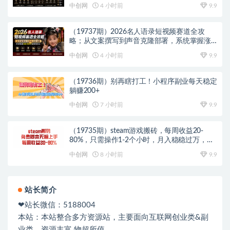
个人变现小生意全套教学
中创网
4 小时前
9.9
（19737期）2026名人语录短视频赛道全攻
略；从文案撰写到声音克隆部署，系统掌握涨
粉变现双赢制作技术
中创网
4 小时前
9.9
（19736期）别再瞎打工！小程序副业每天稳定
躺赚200+
中创网
7 小时前
9.9
（19735期）steam游戏搬砖，每周收益20-
80%，只需操作1-2个小时，月入稳稳过万，零
风险长期做
中创网
8 小时前
9.9
站长简介
❤站长微信：5188004
本站：本站整合多方资源站，主要面向互联网创业类&副
业类，资源丰富 物超所值。