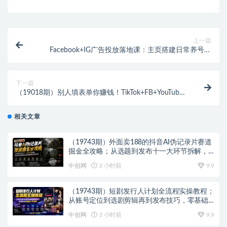
上一篇
Facebook+IG广告投放落地课：主页搭建日常养号技
巧，多类型广告创建与询盘复盘
下一篇
（19018期）别人填表单你赚钱！TikTok+FB+YouTube
引流变现全攻略【原创双语字幕】
相关文章
（19743期）外面卖188的抖音AI伪记录片赛道
掘金全攻略；从选题到发布十一大环节拆解，
零基础也能做出高流量真实感内容
中创网
3 小时前
9.9
（19743期）短剧发行人计划全流程实操教程；
从账号定位到选剧剪辑再到发布技巧，零基础
也能快速上手出单
中创网
3 小时前
9.9