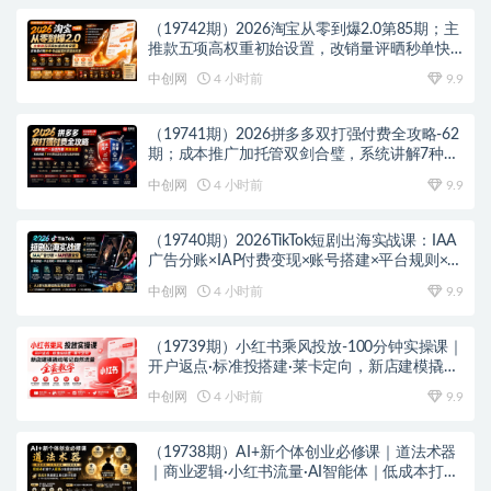
（19742期）2026淘宝从零到爆2.0第85期；主
推款五项高权重初始设置，改销量评晒秒单快
速破零积累基础权重
中创网
4 小时前
9.9
（19741期）2026拼多多双打强付费全攻略-62
期；成本推广加托管双剑合璧，系统讲解7种付
费玩法优劣势与选择策略
中创网
4 小时前
9.9
（19740期）2026TikTok短剧出海实战课：IAA
广告分账×IAP付费变现×账号搭建×平台规则×双
轨爆发×回款全流程
中创网
4 小时前
9.9
（19739期）小红书乘风投放-100分钟实操课｜
开户返点·标准投搭建·莱卡定向，新店建模撬动
笔记自然流量全套教学
中创网
4 小时前
9.9
（19738期）AI+新个体创业必修课｜道法术器
｜商业逻辑·小红书流量·AI智能体｜低成本打造