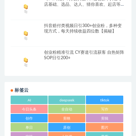
店基础、选品、达人、猜你喜欢、起店等各
种玩法
抖音赔付类视频日引300+创业粉，多种变
现方式，每天持续收益四位数【揭秘】
创业粉精准引流 CY赛道引流获客 自热矩阵
SOP日引200+
标签云
AI
deepseek
tiktok
今日头条
全自动
写作
创作
剪映
剪辑
单日
原创
图片