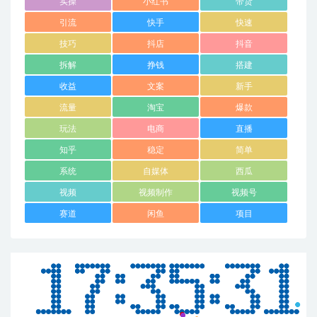
实操
小红书
带货
引流
快手
快速
技巧
抖店
抖音
拆解
挣钱
搭建
收益
文案
新手
流量
淘宝
爆款
玩法
电商
直播
知乎
稳定
简单
系统
自媒体
西瓜
视频
视频制作
视频号
赛道
闲鱼
项目