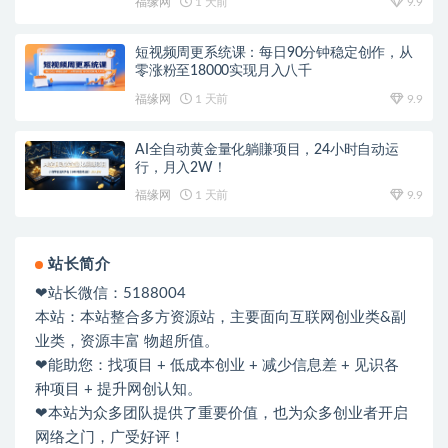
福缘网
1 天前
9.9
短视频周更系统课：每日90分钟稳定创作，从
零涨粉至18000实现月入八千
福缘网
1 天前
9.9
AI全自动黄金量化躺賺项目，24小时自动运
行，月入2W！
福缘网
1 天前
9.9
站长简介
❤站长微信：5188004
本站：本站整合多方资源站，主要面向互联网创业类&副
业类，资源丰富 物超所值。
❤能助您：找项目 + 低成本创业 + 减少信息差 + 见识各
种项目 + 提升网创认知。
❤本站为众多团队提供了重要价值，也为众多创业者开启
网络之门，广受好评！