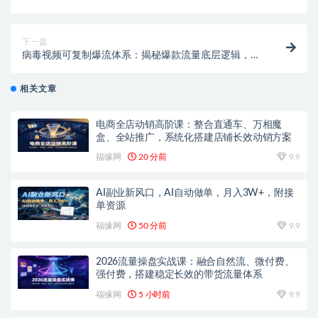
全球精准商业粉丝变现体系
下一篇
病毒视频可复制爆流体系：揭秘爆款流量底层逻辑，标
准化流程持续出圈变现
相关文章
电商全店动销高阶课：整合直通车、万相魔
盒、全站推广，系统化搭建店铺长效动销方案
福缘网
20 分前
9.9
AI副业新风口，AI自动做单，月入3W+，附接
单资源
福缘网
50 分前
9.9
2026流量操盘实战课：融合自然流、微付费、
强付费，搭建稳定长效的带货流量体系
福缘网
5 小时前
9.9