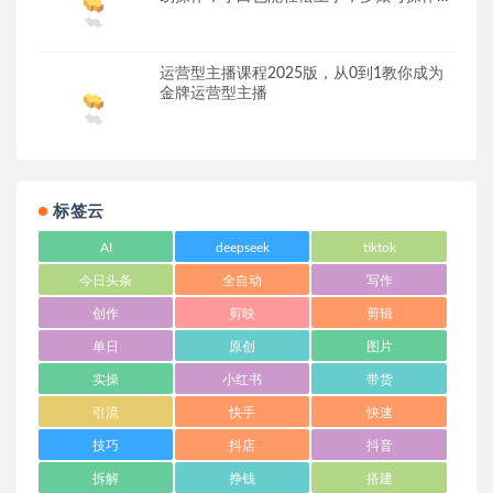
轻松日入500+
运营型主播课程2025版，从0到1教你成为
金牌运营型主播
标签云
AI
deepseek
tiktok
今日头条
全自动
写作
创作
剪映
剪辑
单日
原创
图片
实操
小红书
带货
引流
快手
快速
技巧
抖店
抖音
拆解
挣钱
搭建