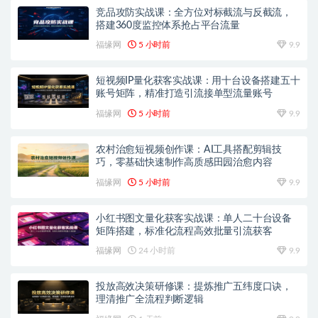
竞品攻防实战课：全方位对标截流与反截流，
搭建360度监控体系抢占平台流量
福缘网
5 小时前
9.9
短视频IP量化获客实战课：用十台设备搭建五十
账号矩阵，精准打造引流接单型流量账号
福缘网
5 小时前
9.9
农村治愈短视频创作课：AI工具搭配剪辑技
巧，零基础快速制作高质感田园治愈内容
福缘网
5 小时前
9.9
小红书图文量化获客实战课：单人二十台设备
矩阵搭建，标准化流程高效批量引流获客
福缘网
24 小时前
9.9
投放高效决策研修课：提炼推广五纬度口诀，
理清推广全流程判断逻辑