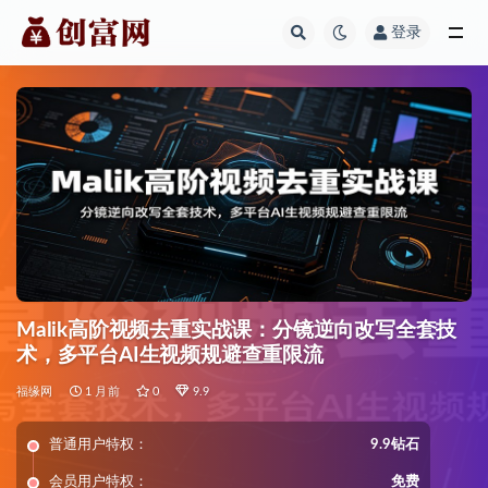
登录
全部
Malik高阶视频去重实战课：分镜逆向改写全套技
术，多平台AI生视频规避查重限流
福缘网
1 月前
0
9.9
普通用户特权：
9.9钻石
会员用户特权：
免费