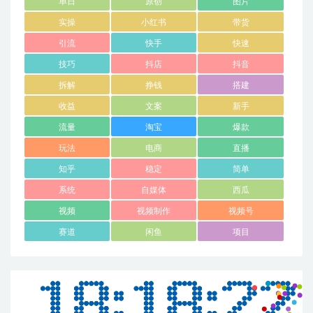
单日
原创
图片
实操
小红书
带货
引流
快手
快速
技巧
抖店
抖音
拆解
挣钱
搭建
收益
文案
新手
流量
淘宝
爆款
玩法
电商
直播
知乎
稳定
简单
系统
自媒体
西瓜
视频
视频制作
视频号
赛道
闲鱼
项目