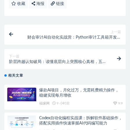
收藏
海报
链接
上一篇
财会审计AI自动化实战营：Python审计工具箱开发，
ExcelVBA加载项与AI协同编程
下一篇
阶层跨越认知破局：读懂底层向上突围核心真相，五大
稀缺品质助力普通人突破固有圈层
相关文章
爆款Ai项目，月化过万，无需耗费精力操作，
稳健实现每月增收
福缘网
9 小时前
9.9
Codex自动化编程实战课：拆解软件基础操作，
搭配实用插件快速掌握AI代码编写能力