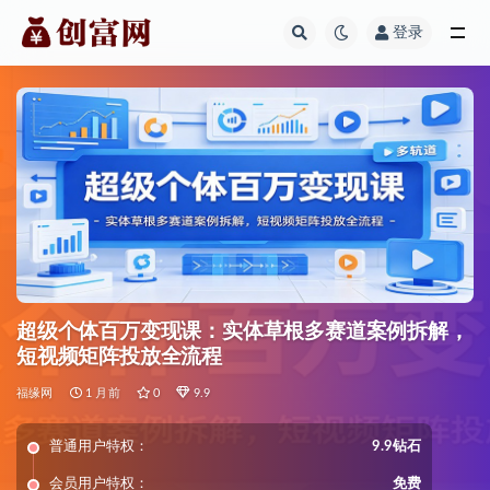
登录
全部
超级个体百万变现课：实体草根多赛道案例拆解，
短视频矩阵投放全流程
福缘网
1 月前
0
9.9
普通用户特权：
9.9钻石
会员用户特权：
免费