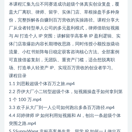
本课程汇集九位不同赛道成功超级个体真实创业复盘，覆
盖大厂离职、律师、留学、实体门店、草根操盘手多种身
份，完整拆解各自赚到百万营收的实操路径。课程分享大
厂从业者转型单人公司的多元盈利模式，律师借助短视频
与 AI 打造个人 IP 突围；讲解留学高客单 IP 盈利逻辑、实
体门店靠爆款内容长期增收思路，同时传授小额投放撬动
流量、小红书矩阵每日稳定获客咨询核心方法。全部案例
可直接借鉴复刻，无团队、重资产门槛，适合想脱离职
场、打造单人轻资产 IP、实现百万营收的创业者学习。
课程目录
1.1 刘思毅超级个体百万之旅.mp4
2.2 乔伊大厂小二转型超级个体，短视频操盘手如何拿到第
1 个 100 万.mp4
3.3 欢子从大厂到一人公司如何跑出多条百万路径.mp4
4.4 邱婷律师 IP 如何利用短视频和 AI，刨出一条超级个体
突围之路.mp4
5.5SunnyWang 非标高客单生意，留学 IP 如何一人做出百