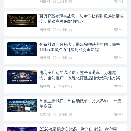
福缘网
11 小时前
9.9
百万IP高变现实战营：从定位获客到私域批量成
交，搭建完整IP商业闭环
福缘网
11 小时前
9.9
外贸社媒闭环拓客：搭建完整获客链路，脸书
TikTok实操打通引流到成交全流程
福缘网
12 小时前
9.9
电商全店动销高阶课：整合直通车、万相魔
盒、全站推广，系统化搭建店铺长效动销方案
福缘网
12 小时前
9.9
AI副业新风口，AI自动做单，月入3W+，附接
单资源
福缘网
13 小时前
9.9
2026流量操盘实战课：融合自然流、微付费、