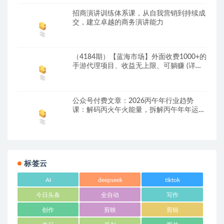
招商演讲训练体系课，从自我营销到持续成
交，建立卓越的商务演讲能力
（4184期）【蓝海市场】外面收费1000+的
手游代理项目、收益无上限、可躺赚 (详细
教程)
公众号付费文章：2026丙午年行业趋势
课：解码丙火午火能量，拆解丙午年年运密
码源
标签云
AI
deepseek
tiktok
今日头条
全自动
写作
创作
剪映
剪辑