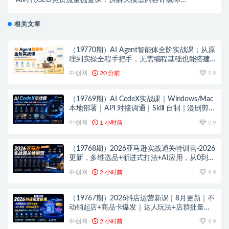
准，零成本借AI持续精准引流获客
相关文章
（19770期）AI Agent智能体全阶实战课；从原
理到实操全程手把手，无需编程基础也能搭建
自动运行的智能体
中创网
20 分前
9.9
（19769期）AI CodeX实战课｜Windows/Mac
本地部署｜API 对接调通｜Skill 自制｜漫剧剪辑
｜网站 VR 项目｜AI项目落地全教程
中创网
1 小时前
9.9
（19768期）2026亚马逊实战通关特训营-2026
更新，多维选品+渐进式打法+AI应用，从0到1
打造盈利店铺
中创网
2 小时前
9.9
（19767期）2026抖店运营新课｜8月更新｜不
动销起店+商品卡爆发｜达人玩法+店群批量复
制｜轻松玩转抖音小店全域流量
中创网
2 小时前
9.9