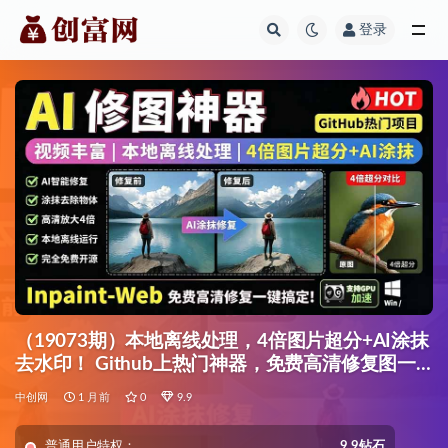
登录
全部
（19073期）本地离线处理，4倍图片超分+AI涂抹
去水印！ Github上热门神器，免费高清修复图一
键搞定！Inpaint-Web
中创网
1 月前
0
9.9
普通用户特权：
9.9钻石