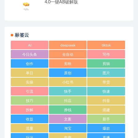
4.0一键AB破解版
标签云
AI
deepseek
tiktok
今日头条
全自动
写作
创作
剪映
剪辑
单日
原创
图片
实操
小红书
带货
引流
快手
快速
技巧
抖店
抖音
拆解
挣钱
搭建
收益
文案
新手
流量
淘宝
爆款
玩法
电商
直播