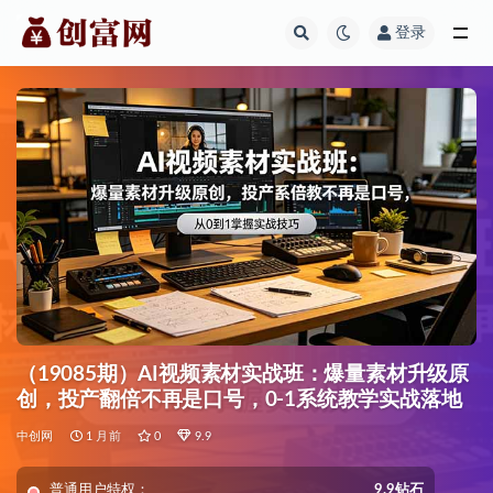
登录
全部
（19085期）AI视频素材实战班：爆量素材升级原
创，投产翻倍不再是口号，0-1系统教学实战落地
中创网
1 月前
0
9.9
普通用户特权：
9.9钻石