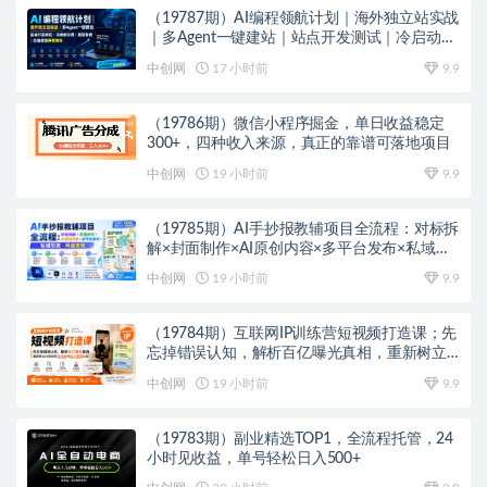
（19787期）AI编程领航计划｜海外独立站实战
｜多Agent一键建站｜站点开发测试｜冷启动引
流｜数据复盘｜出海变现完整教程
中创网
17 小时前
9.9
（19786期）微信小程序掘金，单日收益稳定
300+，四种收入来源，真正的靠谱可落地项目
中创网
19 小时前
9.9
（19785期）AI手抄报教辅项目全流程：对标拆
解×封面制作×AI原创内容×多平台发布×私域引
流×网盘变现
中创网
19 小时前
9.9
（19784期）互联网IP训练营短视频打造课；先
忘掉错误认知，解析百亿曝光真相，重新树立
内容创作方向感与收入模型认知
中创网
19 小时前
9.9
（19783期）副业精选TOP1，全流程托管，24
小时见收益，单号轻松日入500+