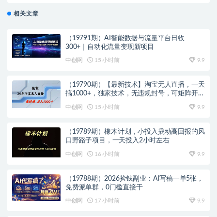
相关文章
（19791期）AI智能数据与流量平台日收
300+｜自动化流量变现新项目
中创网
15 小时前
9.9
（19790期）【最新技术】淘宝无人直播，一天
搞1000+，独家技术，无违规封号，可矩阵开
播，长期稳定
中创网
15 小时前
9.9
（19789期）橡木计划，小投入撬动高回报的风
口野路子项目，一天投入2小时左右
中创网
16 小时前
9.9
（19788期）2026捡钱副业：AI写稿一单5张，
免费派单群，0门槛直接干
中创网
17 小时前
9.9