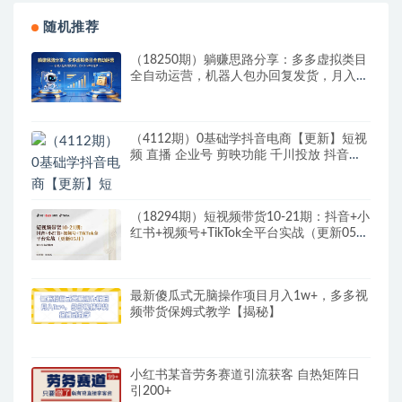
随机推荐
（18250期）躺赚思路分享：多多虚拟类目
全自动运营，机器人包办回复发货，月入
1-5W 不是梦
（4112期）0基础学抖音电商【更新】短视
频 直播 企业号 剪映功能 千川投放 抖音小
店等
（18294期）短视频带货10-21期：抖音+小
红书+视频号+TikTok全平台实战（更新05
月）
最新傻瓜式无脑操作项目月入1w+，多多视
频带货保姆式教学【揭秘】
小红书某音劳务赛道引流获客 自热矩阵日
引200+