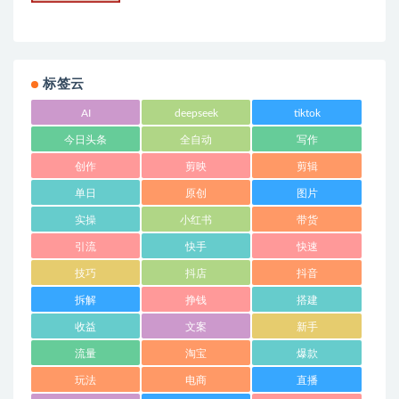
标签云
AI
deepseek
tiktok
今日头条
全自动
写作
创作
剪映
剪辑
单日
原创
图片
实操
小红书
带货
引流
快手
快速
技巧
抖店
抖音
拆解
挣钱
搭建
收益
文案
新手
流量
淘宝
爆款
玩法
电商
直播