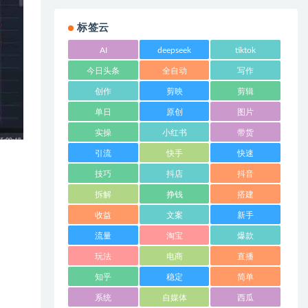
标签云
AI
deepseek
tiktok
今日头条
全自动
写作
创作
剪映
剪辑
单日
原创
图片
实操
小红书
带货
引流
快手
快速
技巧
抖店
抖音
拆解
挣钱
搭建
收益
文案
新手
流量
淘宝
爆款
玩法
电商
直播
知乎
稳定
简单
系统
自媒体
西瓜