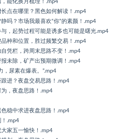
辑，能化换月梳理！.mp4
个增长点在哪里？黑色如何解读！.mp4
宁静吗？市场我最喜欢“你”的素颜！.mp4
是参与，起势过程可能是诱多也可能是曙光.mp4
关键品种和位置，胜过频繁交易！.mp4
系独自凭栏，跨周末思路不变！.mp4
峡警报未除，矿产出预期微调！.mp4
力，尿素在爆表。”.mp4
否跟进？夜盘交易思路！.mp4
何为，夜盘思路！.mp4
黑色稳中求进夜盘思路！.mp4
！.mp4
祝大家五一愉快！.mp4