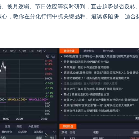
势、换月逻辑、节日效应等实时研判，直击趋势是否反转
核心，教你在分化行情中抓关键品种、避诱多陷阱，适合