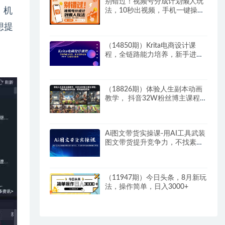
别错过！视频号分成计划懒人玩
、机
法，10秒出视频，手机一键操
作，日入1k+
想提
（14850期）Krita电商设计课
程，全链路能力培养，新手进阶
必备，实用技巧精讲
（18826期）体验人生副本动画
教学， 抖音32W粉丝博主课程，
可做精选独家收益，新赛道新涨
粉快
Ai图文带货实操课-用AI工具武装
图文带货提升竞争力，不找素材
作品也能做图文带货
（11947期）今日头条，8月新玩
法，操作简单，日入3000+