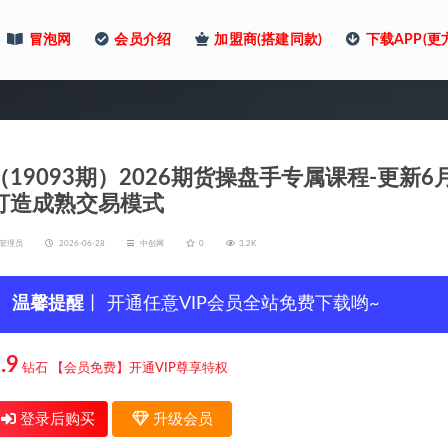
冒泡网
会员介绍
加盟商(搭建同款)
下载APP(更
（19093期）2026期货操盘手专属课程-更
打造成熟交易模式
管理员
2026-06-28
中创网
0
3.2K
温馨提醒
丨 开通任意VIP会员全站免费下载哟~
.9
钻石
【会员免费】开通VIP尊享特权
登录后购买
升级会员