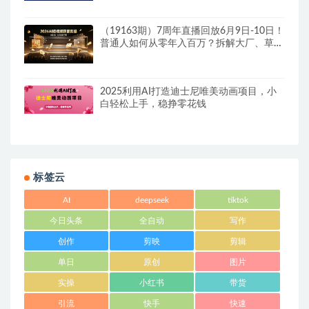
（19163期）7周年直播回放6月9日-10日！
普通人如何从零年入百万？拆解大厂、草
根、实体多赛道创业变现玩法
2025利用AI打造迪士尼唯美动画项目，小
白轻松上手，稳挣零花钱
标签云
AI
deepseek
tiktok
今日头条
全自动
写作
创作
剪映
剪辑
单日
原创
图片
实操
小红书
带货
引流
快手
快速