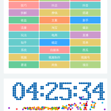
技巧
抖店
抖音
拆解
挣钱
搭建
收益
文案
新手
流量
淘宝
爆款
玩法
电商
直播
知乎
稳定
简单
系统
自媒体
西瓜
视频
视频制作
视频号
赛道
闲鱼
项目