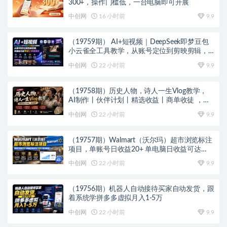
300+，操作门槛低，一台电脑即可开展
中创网
16 小时前
9.9
（19759期） AI+短视频｜DeepSeek即梦豆包
小云雀全工具教学，从账号定位到剪映剪辑，
零基础也能快速上手做爆款
中创网
22 小时前
9.9
（19758期）历史人物，诗人一生Vlog教学，
AI制作丨伙伴计划丨精选收益丨商单收徒 ，新
领域红利期，抓紧做
中创网
22 小时前
9.9
（19757期）Walmart（沃尔玛）超市浏览标注
项目，单账号日收益20+ 单电脑日收益可达
1000+带分佣机制
中创网
22 小时前
9.9
（19756期）机器人自动接待买家自动发货，跟
着系统学拼多多虚拟月入1-5万
中创网
22 小时前
9.9