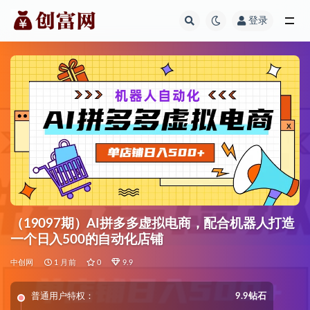
登录
全部
（19097期）AI拼多多虚拟电商，配合机器人打造
一个日入500的自动化店铺
中创网
1 月前
0
9.9
普通用户特权：
9.9钻石