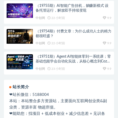
（19755期）AI智能广告挂机，躺赚新模式 设
备托管运行，解放双手持续变现
中创网
22 小时前
9.9
（19754期）付费文章：为什么成功人士的精力
都很旺盛？
中创网
22 小时前
9.9
（19751期）Agent AI智能体零到一系统课；零
基础也能学会自动化实战，从核心概念到Coze
工作流搭建完整覆盖
中创网
23 小时前
9.9
站长简介
❤站长微信：5188004
本站：本站整合多方资源站，主要面向互联网创业类&副
业类，资源丰富 物超所值。
❤能助您：找项目 + 低成本创业 + 减少信息差 + 见识各