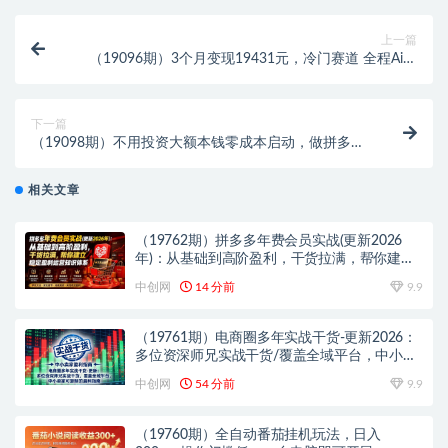
上一篇
（19096期）3个月变现19431元，冷门赛道 全程Ai操
作，新手2天学会！
下一篇
（19098期）不用投资大额本钱零成本启动，做拼多多
虚拟矩阵，长期稳定！轻松维持日入 1000
相关文章
（19762期）拼多多年费会员实战(更新2026
年)：从基础到高阶盈利，干货拉满，帮你建立
稳定盈利运营知识体系
中创网
14 分前
9.9
（19761期）电商圈多年实战干货-更新2026：
多位资深师兄实战干货/覆盖全域平台，中小卖
家可复制的盈利指南
中创网
54 分前
9.9
（19760期）全自动番茄挂机玩法，日入