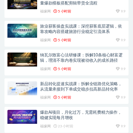
量爆款模板搭配剪辑带货全流程
福缘网
5 小时前
9.9
旅业获客操盘实战课：深挖获客底层逻辑，依
靠攻略内容搭建旅游行业稳定引流体系
福缘网
5 小时前
9.9
纳瓦尔致富心法研修课：拆解10条核心财富逻
辑，理清不靠内卷实现被动收入的成长路径
福缘网
5 小时前
9.9
新品转化提速实战课：拆解全链路优化策略，
从流量承接到下单成交稳步拉高新品转化率
福缘网
5 小时前
9.9
爆款Ai项目，月化过万，无需耗费精力操作，
稳健实现每月增收
福缘网
23 小时前
9.9