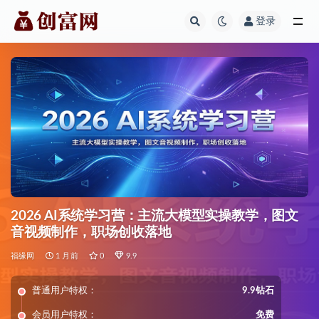
登录
全部
2026 AI系统学习营：主流大模型实操教学，图文
音视频制作，职场创收落地
福缘网
1 月前
0
9.9
普通用户特权：
9.9钻石
会员用户特权：
免费