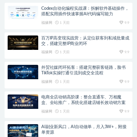
Codex自动化编程实战课：拆解软件基础操作，
搭配实用插件快速掌握AI代码编写能力
福缘网
1 天前
9.9
百万IP高变现实战营：从定位获客到私域批量成
交，搭建完整IP商业闭环
福缘网
1 天前
9.9
外贸社媒闭环拓客：搭建完整获客链路，脸书
TikTok实操打通引流到成交全流程
福缘网
1 天前
9.9
电商全店动销高阶课：整合直通车、万相魔
盒、全站推广，系统化搭建店铺长效动销方案
福缘网
1 天前
9.9
AI副业新风口，AI自动做单，月入3W+，附接
单资源