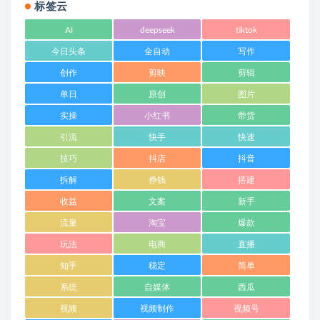
标签云
AI
deepseek
tiktok
今日头条
全自动
写作
创作
剪映
剪辑
单日
原创
图片
实操
小红书
带货
引流
快手
快速
技巧
抖店
抖音
拆解
挣钱
搭建
收益
文案
新手
流量
淘宝
爆款
玩法
电商
直播
知乎
稳定
简单
系统
自媒体
西瓜
视频
视频制作
视频号