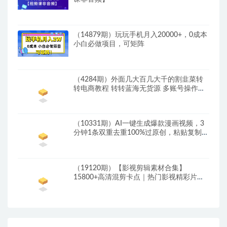
（14879期）玩玩手机月入20000+，0成本
小白必做项目，可矩阵
（4284期）外面几大百几大千的割韭菜转
转电商教程 转转蓝海无货源 多账号操作月
入1w+
（10331期）AI一键生成爆款漫画视频，3
分钟1条双重去重100%过原创，粘贴复制日
入500+
（19120期）【影视剪辑素材合集】
15800+高清混剪卡点｜热门影视精彩片段
｜人物/城市/场景全覆盖，中文分类清晰