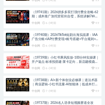
中创网
6 小时前
9.9
（19741期）2026拼多多双打强付费全攻略-62
期；成本推广加托管双剑合璧，系统讲解7种付
费玩法优劣势与选择策略
中创网
6 小时前
9.9
（19740期）2026TikTok短剧出海实战课：IAA
广告分账×IAP付费变现×账号搭建×平台规则×双
轨爆发×回款全流程
中创网
6 小时前
9.9
（19739期）小红书乘风投放-100分钟实操课｜
开户返点·标准投搭建·莱卡定向，新店建模撬动
笔记自然流量全套教学
中创网
6 小时前
9.9
（19738期）AI+新个体创业必修课｜道法术器
｜商业逻辑·小红书流量·AI智能体｜低成本打造
个人变现小生意全套教学
中创网
7 小时前
9.9
（19737期）2026名人语录短视频赛道全攻