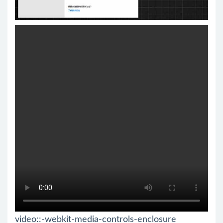
video::-webkit-media-controls-enclosure