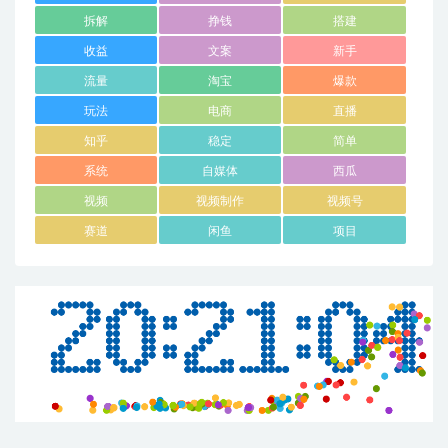
拆解
挣钱
搭建
收益
文案
新手
流量
淘宝
爆款
玩法
电商
直播
知乎
稳定
简单
系统
自媒体
西瓜
视频
视频制作
视频号
赛道
闲鱼
项目