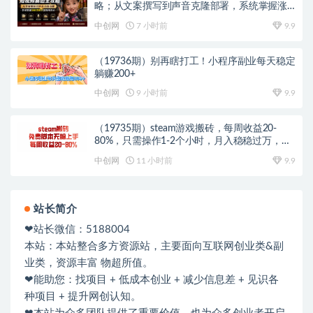
略；从文案撰写到声音克隆部署，系统掌握涨
粉变现双赢制作技术
中创网
7 小时前
9.9
（19736期）别再瞎打工！小程序副业每天稳定
躺赚200+
中创网
9 小时前
9.9
（19735期）steam游戏搬砖，每周收益20-
80%，只需操作1-2个小时，月入稳稳过万，零
风险长期做
中创网
11 小时前
9.9
站长简介
❤站长微信：5188004
本站：本站整合多方资源站，主要面向互联网创业类&副
业类，资源丰富 物超所值。
❤能助您：找项目 + 低成本创业 + 减少信息差 + 见识各
种项目 + 提升网创认知。