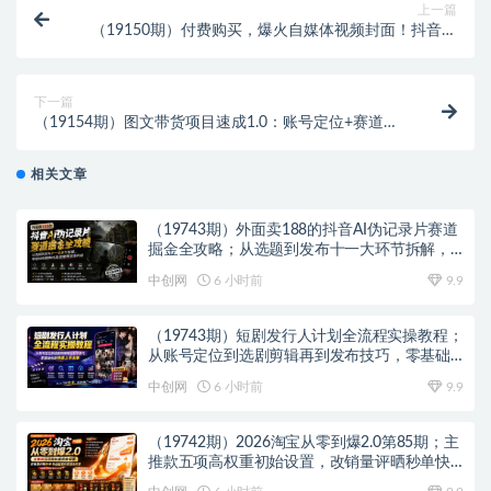
上一篇
（19150期）付费购买，爆火自媒体视频封面！抖音快
手封面包合集，轻松制作爆款内容，一键替换使用PSD
素材
下一篇
（19154期）图文带货项目速成1.0：账号定位+赛道选
择+选品+素材拍摄+内容发布+豆荚投放全流程
相关文章
（19743期）外面卖188的抖音AI伪记录片赛道
掘金全攻略；从选题到发布十一大环节拆解，
零基础也能做出高流量真实感内容
中创网
6 小时前
9.9
（19743期）短剧发行人计划全流程实操教程；
从账号定位到选剧剪辑再到发布技巧，零基础
也能快速上手出单
中创网
6 小时前
9.9
（19742期）2026淘宝从零到爆2.0第85期；主
推款五项高权重初始设置，改销量评晒秒单快
速破零积累基础权重