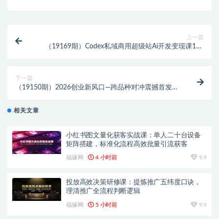
上一篇
（19169期）Codex私域商用超级站Ai开发变现课106
期-更新0702：不是普通网站，而是能收钱，能运营，
能沉淀客户的私域超级站
下一篇
（19150期）2026创业新风口—跨品种对冲震撼首发！
日收益2000-6000+，项目绿色长久，安全稳健
相关文章
小红书图文量化获客实战课：单人二十台设备
矩阵搭建，标准化流程高效批量引流获客
福缘网
4 小时前
9.9
投放高效决策研修课：提炼推广五纬度口诀，
理清推广全流程判断逻辑
福缘网
5 小时前
9.9