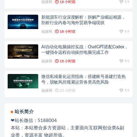
福缘网
18 小时前
9.9
新能源车行业深度解析：拆解产业崛起根源，
剖析行业内卷与海外贸易争端现状
福缘网
18 小时前
9.9
AI自动化电脑操控实战：ChatGPT搭配Codex，
一键指令远程自动操控电脑完成工作
福缘网
18 小时前
9.9
微信私域量化运营指南：搭建账号基建打造热
号，脱敏风控规避运营各类高危风险
福缘网
23 小时前
9.9
站长简介
❤站长微信：5188004
本站：本站整合多方资源站，主要面向互联网创业类&副
业类，资源丰富 物超所值。