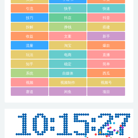
引流
快手
快速
技巧
抖店
抖音
拆解
挣钱
搭建
收益
文案
新手
流量
淘宝
爆款
玩法
电商
直播
知乎
稳定
简单
系统
自媒体
西瓜
视频
视频制作
视频号
赛道
闲鱼
项目