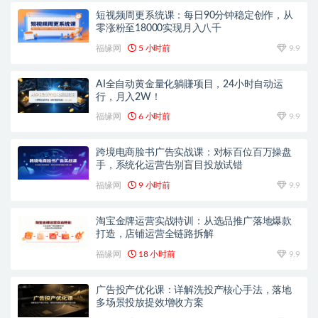
短视频周更系统课：每日90分钟稳定创作，从
零涨粉至18000实现月入八千
福缘网
5 小时前
9.9
AI全自动黄金量化躺賺项目，24小时自动运
行，月入2W！
福缘网
6 小时前
9.9
跨境电商脸书广告实战课：对标百位百万操盘
手，系统化运营告别盲目投放试错
福缘网
9 小时前
9.9
淘宝金牌运营实战特训：从选品推广落地爆款
打造，店铺运营全链路拆解
福缘网
18 小时前
9.9
广告投产优化课：详解洗投产核心手法，落地
多场景投放提效增收方案