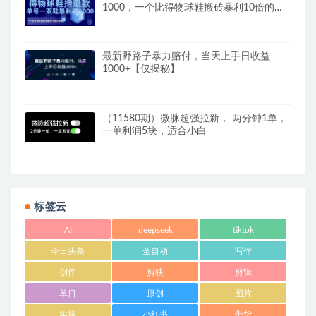
1000，一个比得物球鞋搬砖暴利10倍的项
目【揭秘】
最新野路子暴力赔付，当天上手日收益
1000+【仅揭秘】
（11580期）微脉超强拉新， 两分钟1单，
一单利润5块，适合小白
标签云
AI
deepseek
tiktok
今日头条
全自动
写作
创作
剪映
剪辑
单日
原创
图片
实操
小红书
带货