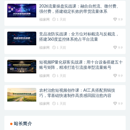
2026流量操盘实战课：融合自然流、微付费、
强付费，搭建稳定长效的带货流量体系
福缘网
1 天前
9.9
竞品攻防实战课：全方位对标截流与反截流，
搭建360度监控体系抢占平台流量
福缘网
1 天前
9.9
短视频IP量化获客实战课：用十台设备搭建五十
账号矩阵，精准打造引流接单型流量账号
福缘网
1 天前
9.9
农村治愈短视频创作课：AI工具搭配剪辑技
巧，零基础快速制作高质感田园治愈内容
福缘网
1 天前
9.9
站长简介