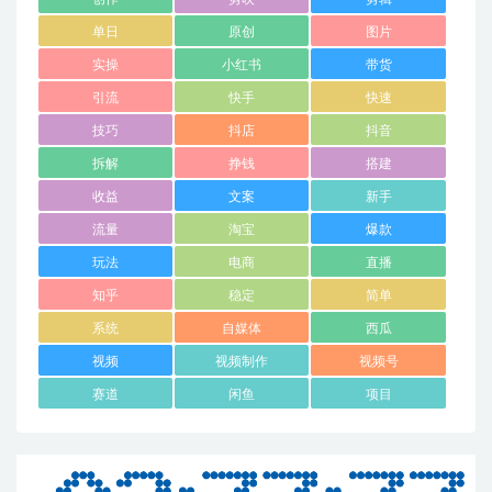
单日
原创
图片
实操
小红书
带货
引流
快手
快速
技巧
抖店
抖音
拆解
挣钱
搭建
收益
文案
新手
流量
淘宝
爆款
玩法
电商
直播
知乎
稳定
简单
系统
自媒体
西瓜
视频
视频制作
视频号
赛道
闲鱼
项目