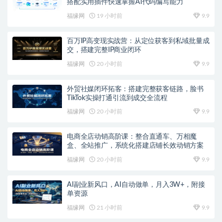
搭配实用插件快速掌握AI代码编写能力
福缘网
19 小时前
9.9
百万IP高变现实战营：从定位获客到私域批量成
交，搭建完整IP商业闭环
福缘网
20 小时前
9.9
外贸社媒闭环拓客：搭建完整获客链路，脸书
TikTok实操打通引流到成交全流程
福缘网
20 小时前
9.9
电商全店动销高阶课：整合直通车、万相魔
盒、全站推广，系统化搭建店铺长效动销方案
福缘网
20 小时前
9.9
AI副业新风口，AI自动做单，月入3W+，附接
单资源
福缘网
21 小时前
9.9