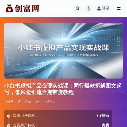
登录
全部
小红书虚拟产品变现实战课：同行爆款拆解图文起
号，低风险引流合规带货教程
福缘网
1 月前
0
9.9
普通用户特权：
9.9钻石
会员用户特权：
免费